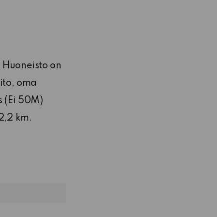
. Huoneisto on
oito, oma
 (Ei 50M)
2,2 km.