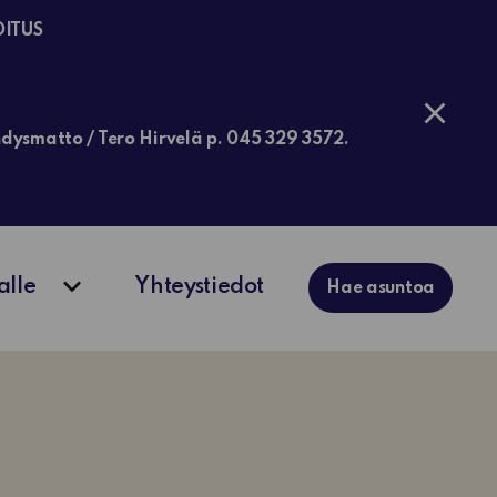
OITUS
jähdysmatto / Tero Hirvelä p. 045 329 3572.
alle
Yhteystiedot
Hae asuntoa
ko
Avaa alavalikko