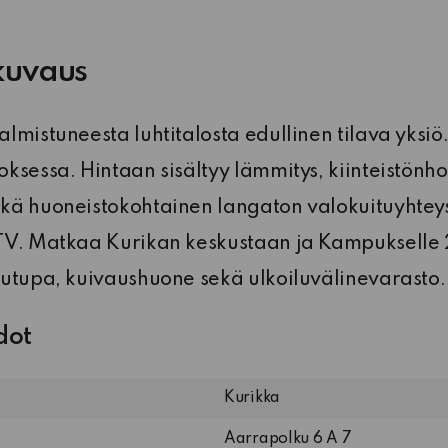
kuvaus
lmistuneesta luhtitalosta edullinen tilava yksiö
ksessa. Hintaan sisältyy lämmitys, kiinteistönh
kä huoneistokohtainen langaton valokuituyhteys
TV. Matkaa Kurikan keskustaan ja Kampukselle 
utupa, kuivaushuone sekä ulkoiluvälinevarasto.
dot
Kurikka
Aarrapolku 6 A 7