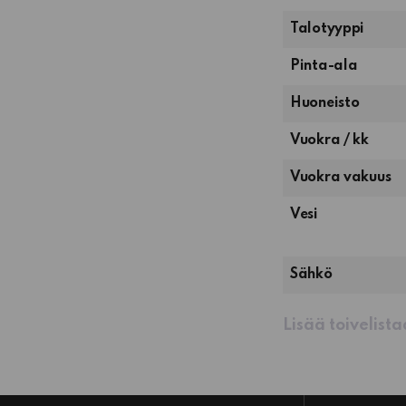
Talotyyppi
Pinta-ala
1
Huoneisto
huone
Vuokra / kk
ja
keittokomero
Vuokra vakuus
Vesi
Sähkö
Lisää toivelist