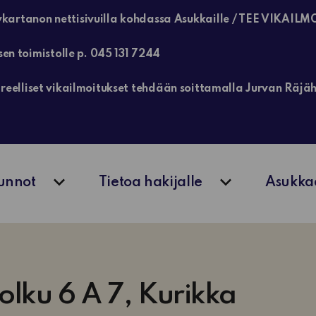
kartanon nettisivuilla kohdassa Asukkaille / TEE VIKAILM
sen toimistolle p. 045 131 7244
, kiireelliset vikailmoitukset tehdään soittamalla Jurvan Rä
unnot
Tietoa hakijalle
Asukka
Avaa alavalikko
Avaa alavalik
lku 6 A 7, Kurikka