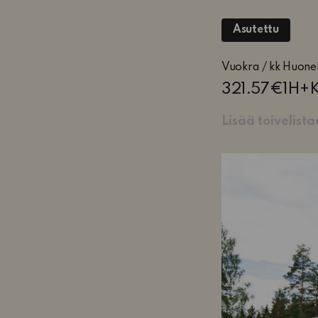
Asutettu
1
Vuokra / kk
Huone
huon
321.57€
1H+
ja
keitt
Lisää toivelist