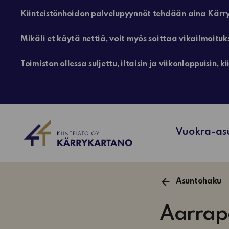
Kiinteistönhoidon palvelupyynnöt tehdään aina Kärry
Mikäli et käytä nettiä, voit myös soittaa vikailmoituk
Toimiston ollessa suljettu, iltaisin ja viikonloppuisin
Vuokra-as
Asuntohaku
Aarrapo