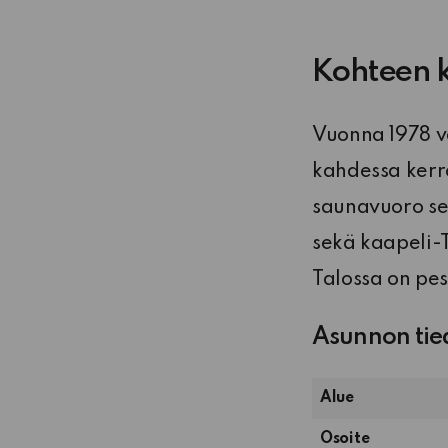
Kohteen 
Vuonna 1978 va
kahdessa kerro
saunavuoro se
sekä kaapeli-
Talossa on pes
Asunnon tie
Alue
Osoite