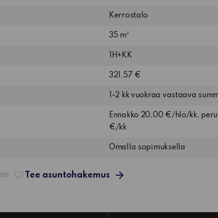
Kerrostalo
35 m²
1H+KK
321.57 €
1-2 kk vuokraa vastaava sum
Ennakko 20,00 €/hlö/kk, per
€/kk
Omalla sopimuksella
aan
Tee asuntohakemus