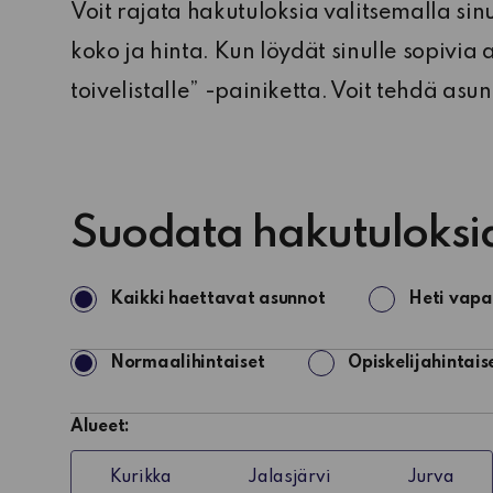
Voit rajata hakutuloksia valitsemalla sinu
koko ja hinta. Kun löydät sinulle sopivia
toivelistalle” -painiketta. Voit tehdä a
Suodata hakutuloksi
Haettavat
Kaikki haettavat asunnot
Heti vapa
asunnot
Haettavat
Normaalihintaiset
Opiskelijahintais
asunnot
Alueet:
Kurikka
Jalasjärvi
Jurva