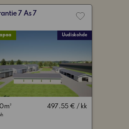
antie 7 As 7
Lisää
toivelistaan
vapaa
Uudiskohde
00m²
497.55 € / kk
ph