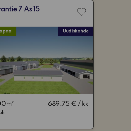
antie 7 As 15
Lisää
toivelistaan
vapaa
Uudiskohde
00m²
689.75 € / kk
ph