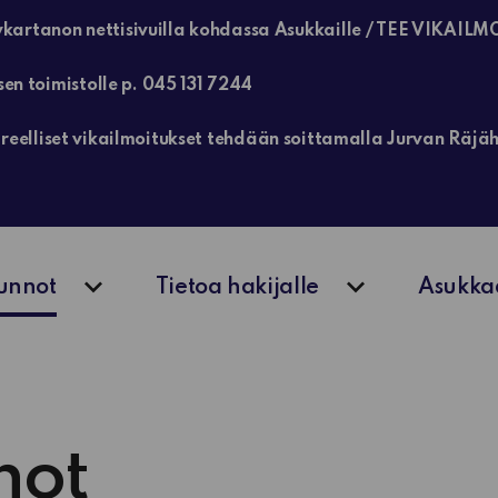
kartanon nettisivuilla kohdassa Asukkaille / TEE VIKAILM
sen toimistolle p. 045 131 7244
, kiireelliset vikailmoitukset tehdään soittamalla Jurvan Rä
unnot
Tietoa hakijalle
Asukka
Avaa alavalikko
Avaa alavalik
not