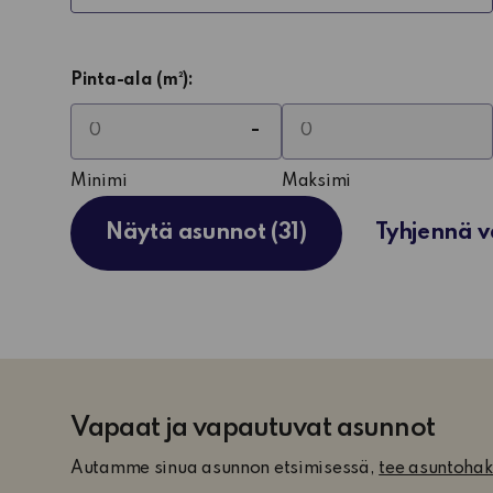
Pinta-ala (m²):
Minimi
Maksimi
Näytä asunnot (31)
Tyhjennä v
Sisällön
lataus
on
Vapaat ja vapautuvat asunnot
valmis.
Autamme sinua asunnon etsimisessä,
tee asuntoha