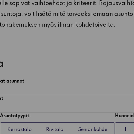
lle sopivat vaihtoehdot ja kriteerit. Rajausvaiht
 asuntoja, voit lisätä niitä toiveeksi omaan asu
suntohakemuksen myös ilman kohdetoiveita.
a
at asunnot
et
Asuntotyypit:
Huoneid
Kerrostalo
Rivitalo
Seniorikohde
1