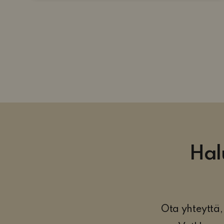
string(11) ”asdasdasdas”
Hal
Ota yhteyttä