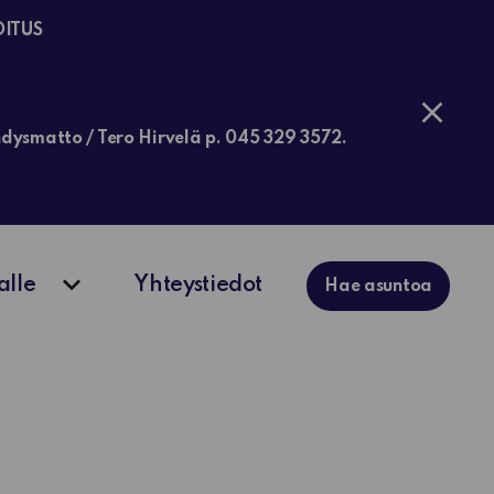
OITUS
jähdysmatto / Tero Hirvelä p. 045 329 3572.
alle
Yhteystiedot
Hae asuntoa
ko
Avaa alavalikko