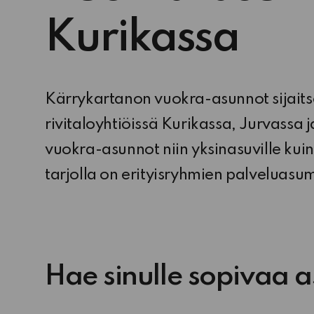
Kurikassa
Kärrykartanon vuokra-asunnot sijaitse
rivitaloyhtiöissä Kurikassa, Jurvassa j
vuokra-asunnot niin yksinasuville kuin
tarjolla on erityisryhmien palveluasum
Hae sinulle sopivaa 