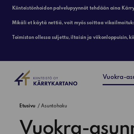
Kiinteistönhoidon palvelupyynnöt tehdään aina Kärry
Mikäli et käytä nettiä, voit myös soittaa vikailmoituk
Toimiston ollessa suljettu, iltaisin ja viikonloppuisin
Vuokra-as
Etusivu
Asuntohaku
Vuokra-asun