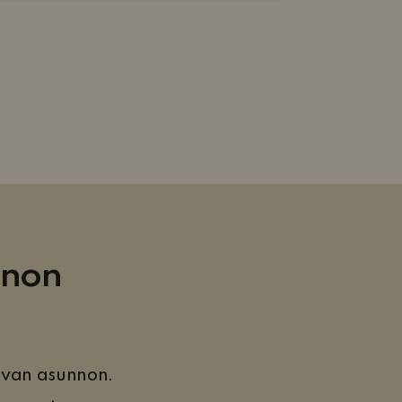
nnon
ivan asunnon.