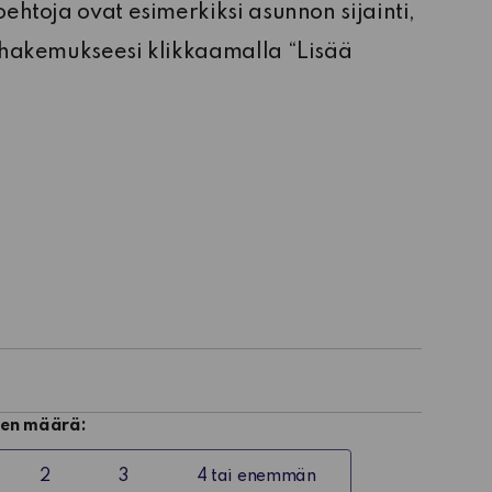
oehtoja ovat esimerkiksi asunnon sijainti,
ntohakemukseesi klikkaamalla “Lisää
en määrä:
2
3
4 tai enemmän