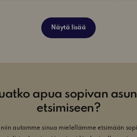
Näytä lisää
uatko apua sopivan asu
etsimiseen?
, niin autamme sinua mielellämme etsimään sop