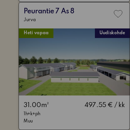
Peurantie 7 As 8
Lisä
Jurva
toiv
Heti vapaa
Uudiskohde
31.00m²
497.55 € / kk
1h+k+ph
Muu