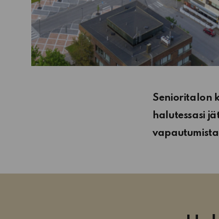
Senioritalon k
halutessasi j
vapautumista