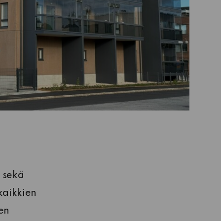
a sekä
kaikkien
nen