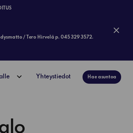
OITUS
jähdysmatto / Tero Hirvelä p. 045 329 3572.
alle
Yhteystiedot
Hae asuntoa
ko
Avaa alavalikko
talo