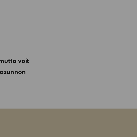
mutta voit
n asunnon