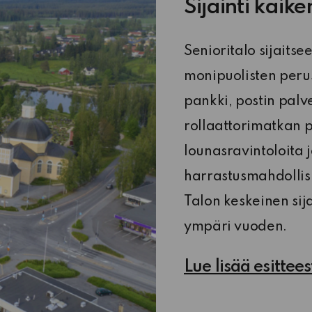
Sijainti kaike
Senioritalo sijaits
monipuolisten peru
pankki, postin palvel
rollaattorimatkan 
lounasravintoloita j
harrastusmahdollisu
Talon keskeinen sij
ympäri vuoden.
Lue lisää esittee