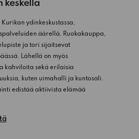
n keskellä
ee Kurikan ydinkeskustassa,
spalveluiden äärellä. Ruokakauppa,
upiste ja tori sijaitsevat
päässä. Lähellä on myös
a kahviloita sekä erilaisia
uksia, kuten uimahalli ja kuntosali.
ainti edistää aktiivista elämää
stä