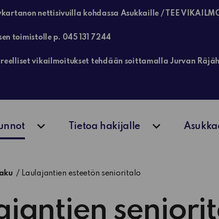
kartanon nettisivuilla kohdassa Asukkaille / TEE VIKAILM
sen toimistolle p. 045 131 7244
, kiireelliset vikailmoitukset tehdään soittamalla Jurvan Rä
unnot
Tietoa hakijalle
Asukka
Avaa alavalikko
Avaa alavalik
aku
Laulajantien esteetön senioritalo
ajantien seniori