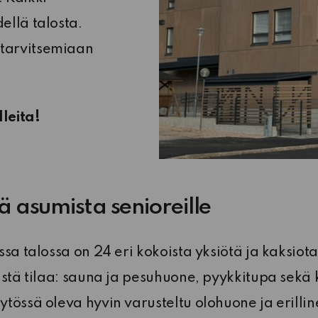
ellä talosta.
 tarvitsemiaan
leita!
ä asumista senioreille
ssa talossa on 24 eri kokoista yksiötä ja kaksiot
istä tilaa: sauna ja pesuhuone, pyykkitupa sekä 
tössä oleva hyvin varusteltu olohuone ja erilli