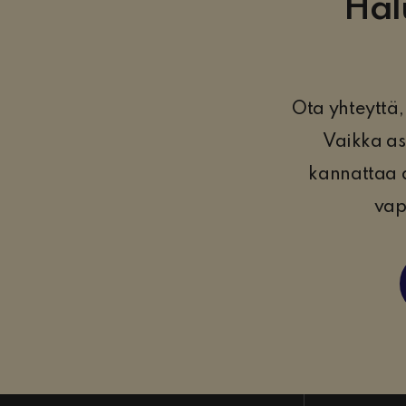
Hal
Ota yhteyttä
Vaikka asu
kannattaa 
vap