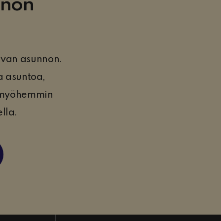
nnon
ivan asunnon.
aa asuntoa,
e myöhemmin
lla.