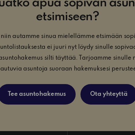
uatko apua sopivan asu
etsimiseen?
, niin autamme sinua mielellämme etsimään sop
ntolistauksesta ei juuri nyt löydy sinulle sopiv
asuntohakemus silti täyttää. Tarjoamme sinull
autuvia asuntoja suoraan hakemuksesi perustee
Tee asuntohakemus
Ota yhteyttä