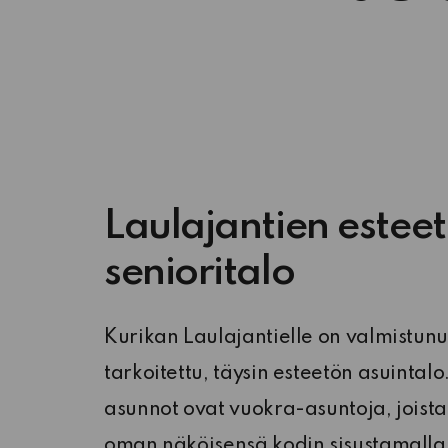
Laulajantien estee
senioritalo
Kurikan Laulajantielle on valmistunut
tarkoitettu, täysin esteetön asuintalo
asunnot ovat vuokra-asuntoja, joista
oman näköisensä kodin sisustamalla.