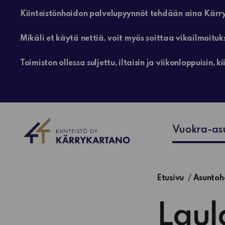
Kiinteistönhoidon palvelupyynnöt tehdään aina Kärry
Mikäli et käytä nettiä, voit myös soittaa vikailmoituk
Toimiston ollessa suljettu, iltaisin ja viikonloppuisin
Vuokra-as
Etusivu
Asuntoh
Laul