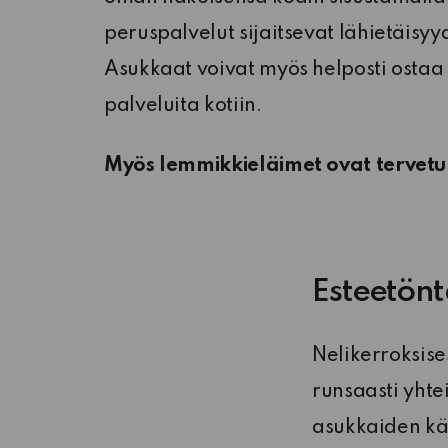
peruspalvelut sijaitsevat lähietäisyyd
Asukkaat voivat myös helposti ostaa
palveluita kotiin.
Myös lemmikkieläimet ovat tervetul
Esteetönt
Nelikerroksise
runsaasti yhte
asukkaiden käy