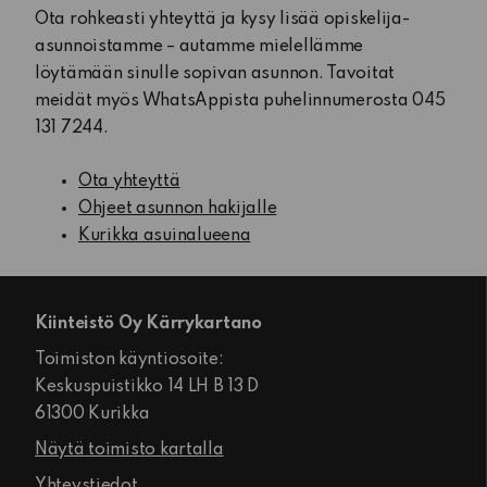
Ota rohkeasti yhteyttä ja kysy lisää opiskelija-
asunnoistamme – autamme mielellämme
löytämään sinulle sopivan asunnon. Tavoitat
meidät myös WhatsAppista puhelinnumerosta 045
131 7244.
Ota yhteyttä
Ohjeet asunnon hakijalle
Kurikka asuinalueena
Kiinteistö Oy Kärrykartano
Toimiston käyntiosoite:
Keskuspuistikko 14 LH B 13 D
61300 Kurikka
Näytä toimisto kartalla
Yhteystiedot