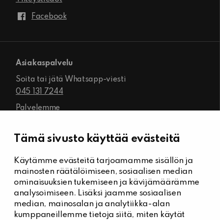
Facebook
Asiakaspalvelu
Soita tai jätä Whatsapp-viesti
045 131 7244
Palvelemme
ma-pe klo 8.00–16.00
Tämä sivusto käyttää evästeitä
Käytämme evästeitä tarjoamamme sisällön ja
Kiinteistöhuolto
mainosten räätälöimiseen, sosiaalisen median
Päivystysnumero, Kiinteistöässät
ominaisuuksien tukemiseen ja kävijämäärämme
044 704 7632
analysoimiseen. Lisäksi jaamme sosiaalisen
median, mainosalan ja analytiikka-alan
Kiinteistönhuollon yhteystiedot
kumppaneillemme tietoja siitä, miten käytät