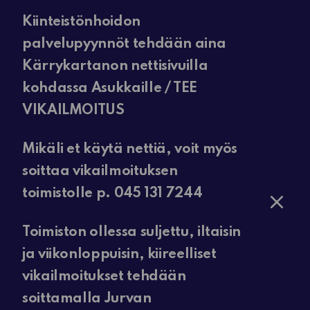
Kiinteistönhoidon
palvelupyynnöt tehdään aina
Kärrykartanon nettisivuilla
kohdassa Asukkaille / TEE
VIKAILMOITUS
Mikäli et käytä nettiä, voit myös
soittaa vikailmoituksen
toimistolle p. 045 131 7244
Toimiston ollessa suljettu, iltaisin
ja viikonloppuisin, kiireelliset
vikailmoitukset tehdään
soittamalla Jurvan