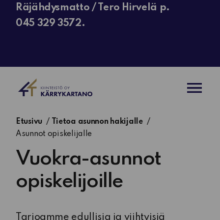
Räjähdysmatto / Tero Hirvelä p.
045 329 3572.
AVAA VAL
Etusivu
Tietoa asunnon hakijalle
Asunnot opiskelijalle
Vuokra-asunnot
opiskelijoille
Tarjoamme edullisia ja viihtyisiä