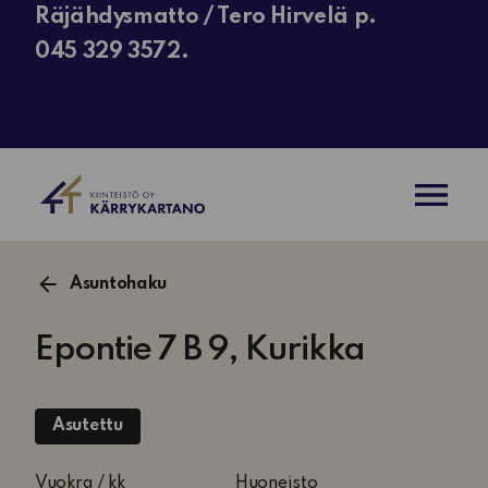
Räjähdysmatto / Tero Hirvelä p.
045 329 3572.
AVAA VAL
Asuntohaku
Epontie 7 B 9, Kurikka
Asutettu
1
Vuokra / kk
Huoneisto