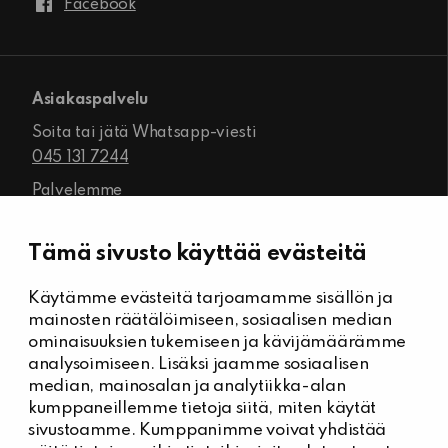
Facebook
Asiakaspalvelu
Soita tai jätä Whatsapp-viesti
045 131 7244
Palvelemme
ma-pe klo 8.00–16.00
Tämä sivusto käyttää evästeitä
Käytämme evästeitä tarjoamamme sisällön ja
Kiinteistöhuolto
mainosten räätälöimiseen, sosiaalisen median
Päivystysnumero, Kiinteistöässät
ominaisuuksien tukemiseen ja kävijämäärämme
044 704 7632
analysoimiseen. Lisäksi jaamme sosiaalisen
median, mainosalan ja analytiikka-alan
Kiinteistönhuollon yhteystiedot
kumppaneillemme tietoja siitä, miten käytät
Tee vikailmoitus
sivustoamme. Kumppanimme voivat yhdistää