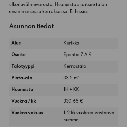
ulkoiluvälinevarasto. Huoneisto sijaitsee talon
ensimmäisessä kerroksessa. Ei hissiä.
Asunnon tiedot
Alue
Kurikka
Osoite
Epontie 7 A 9
Talotyyppi
Kerrostalo
Pinta-ala
33.5 m²
1
Huoneisto
1H + KK
huone
Vuokra / kk
330.65 €
ja
keittokomero
Vuokra vakuus
1-2 kk vuokraa vastaava
summa