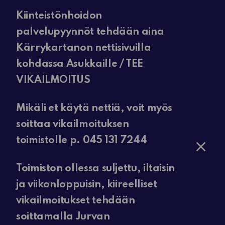
Kiinteistönhoidon
palvelupyynnöt tehdään aina
Kärrykartanon nettisivuilla
kohdassa Asukkaille / TEE
VIKAILMOITUS
Mikäli et käytä nettiä, voit myös
soittaa vikailmoituksen
toimistolle p. 045 131 7244
Toimiston ollessa suljettu, iltaisin
ja viikonloppuisin, kiireelliset
vikailmoitukset tehdään
soittamalla Jurvan