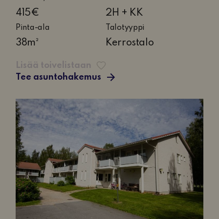
huonetta
415€
2H + KK
ja
Pinta-ala
Talotyyppi
keittokomero
38m²
Kerrostalo
Lisää toivelistaan
Tee asuntohakemus