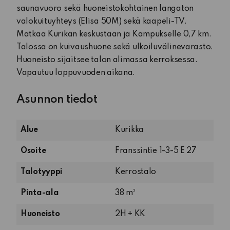
saunavuoro sekä huoneistokohtainen langaton
valokuituyhteys (Elisa 50M) sekä kaapeli-TV.
Matkaa Kurikan keskustaan ja Kampukselle 0,7 km.
Talossa on kuivaushuone sekä ulkoiluvälinevarasto.
Huoneisto sijaitsee talon alimassa kerroksessa.
Vapautuu loppuvuoden aikana.
Asunnon tiedot
Alue
Kurikka
Osoite
Franssintie 1-3-5 E 27
Talotyyppi
Kerrostalo
Pinta-ala
38 m²
2
Huoneisto
2H + KK
huonetta