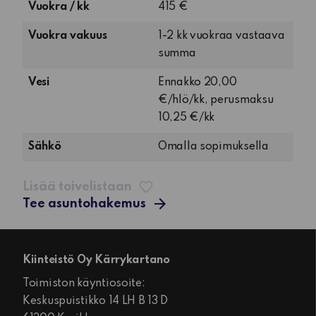
Vuokra / kk
415 €
ja
keittokomero
Vuokra vakuus
1-2 kk vuokraa vastaava
summa
Vesi
Ennakko 20,00
€/hlö/kk, perusmaksu
10,25 €/kk
Sähkö
Omalla sopimuksella
Lisää toivelistaan
Tee asuntohakemus
Kiinteistö Oy Kärrykartano
Toimiston käyntiosoite:
Keskuspuistikko 14 LH B 13 D