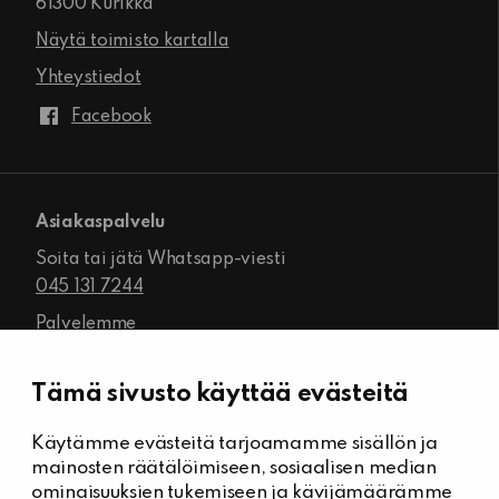
61300 Kurikka
Näytä toimisto kartalla
Yhteystiedot
Facebook
Asiakaspalvelu
Soita tai jätä Whatsapp-viesti
045 131 7244
Palvelemme
ma-pe klo 8.00–16.00
Tämä sivusto käyttää evästeitä
Käytämme evästeitä tarjoamamme sisällön ja
Kiinteistöhuolto
mainosten räätälöimiseen, sosiaalisen median
Päivystysnumero, Kiinteistöässät
ominaisuuksien tukemiseen ja kävijämäärämme