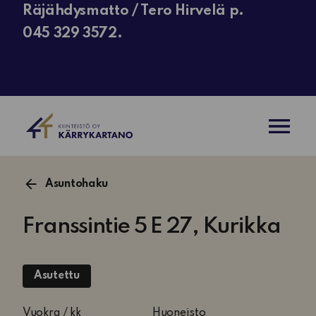
Räjähdysmatto / Tero Hirvelä p.
045 329 3572.
AVAA VAL
Asuntohaku
Franssintie 5 E 27, Kurikka
Asutettu
2
Vuokra / kk
Huoneisto