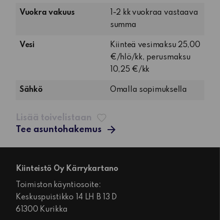
keittiö
Vuokra vakuus
1-2 kk vuokraa vastaava
summa
Vesi
Kiinteä vesimaksu 25,00
€/hlö/kk, perusmaksu
10,25 €/kk
Sähkö
Omalla sopimuksella
Lisää toivelistaan
Tee asuntohakemus
Kiinteistö Oy Kärrykartano
Toimiston käyntiosoite:
Keskuspuistikko 14 LH B 13 D
61300 Kurikka