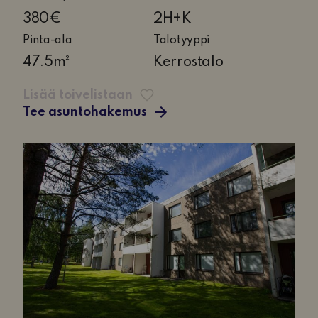
huonetta
380€
2H+K
ja
Pinta-ala
Talotyyppi
keittiö
47.5m²
Kerrostalo
Lisää toivelistaan
Tee asuntohakemus