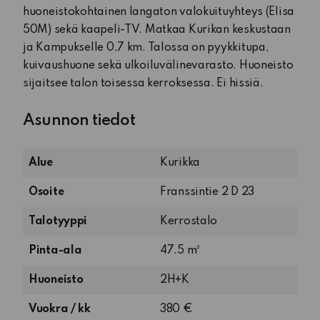
huoneistokohtainen langaton valokuituyhteys (Elisa
50M) sekä kaapeli-TV. Matkaa Kurikan keskustaan
ja Kampukselle 0,7 km. Talossa on pyykkitupa,
kuivaushuone sekä ulkoiluvälinevarasto. Huoneisto
sijaitsee talon toisessa kerroksessa. Ei hissiä.
Asunnon tiedot
Alue
Kurikka
Osoite
Franssintie 2 D 23
Talotyyppi
Kerrostalo
Pinta-ala
47.5 m²
2
Huoneisto
2H+K
huonetta
Vuokra / kk
380 €
ja