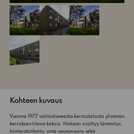
Kohteen kuvaus
Vuonna 1977 valmistuneesta kerrostalosta ylimmän
kerroksen tilava kaksio. Hintaan sisältyy lämmitys,
kiinteistönhoito, oma saunavuoro sekä