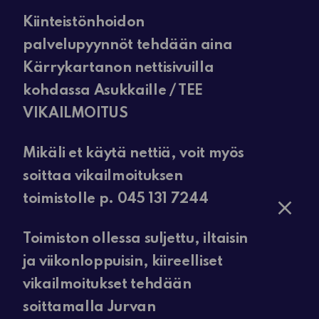
Kiinteistönhoidon
palvelupyynnöt tehdään aina
Kärrykartanon nettisivuilla
kohdassa Asukkaille / TEE
VIKAILMOITUS
Mikäli et käytä nettiä, voit myös
soittaa vikailmoituksen
toimistolle p. 045 131 7244
Toimiston ollessa suljettu, iltaisin
ja viikonloppuisin, kiireelliset
vikailmoitukset tehdään
soittamalla Jurvan