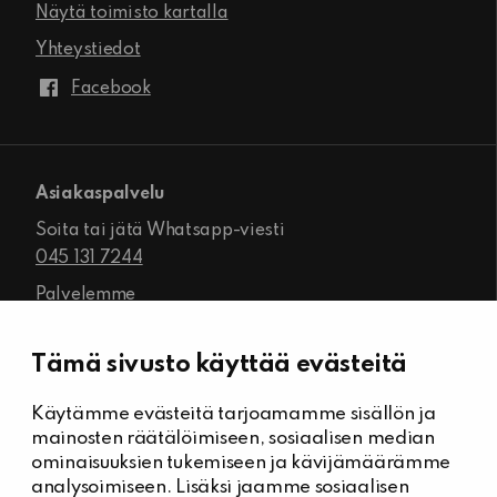
Näytä toimisto kartalla
Yhteystiedot
Facebook
Asiakaspalvelu
Soita tai jätä Whatsapp-viesti
045 131 7244
Palvelemme
ma-pe klo 8.00–16.00
Tämä sivusto käyttää evästeitä
Käytämme evästeitä tarjoamamme sisällön ja
Kiinteistöhuolto
mainosten räätälöimiseen, sosiaalisen median
Päivystysnumero, Kiinteistöässät
ominaisuuksien tukemiseen ja kävijämäärämme
044 704 7632
analysoimiseen. Lisäksi jaamme sosiaalisen