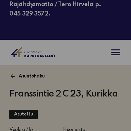
Räjähdysmatto / Tero Hirvelä p.
045 329 3572.
AVAA VAL
Asuntohaku
Franssintie 2 C 23, Kurikka
Asutettu
2
Vuokra / kk
Huoneisto