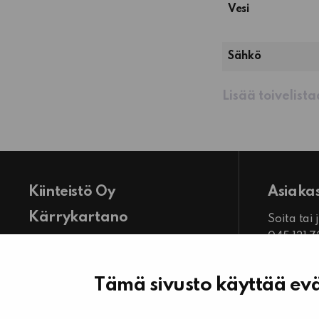
Vesi
Sähkö
Lisää toivelist
Kiinteistö Oy
Asiaka
Kärrykartano
Soita tai
045 131 
Toimiston käyntiosoite:
Palvele
Keskuspuistikko 14 LH B 13 D
ma-pe kl
61300 Kurikka
Tämä sivusto käyttää evä
Näytä toimisto kartalla