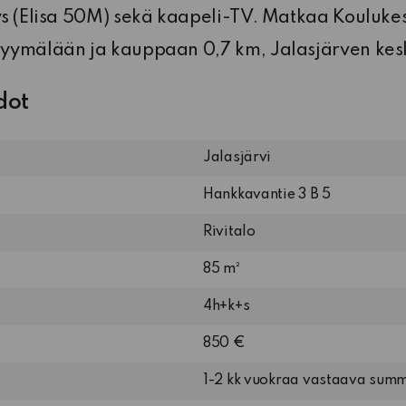
s (Elisa 50M) sekä kaapeli-TV. Matkaa Koulukes
yymälään ja kauppaan 0,7 km, Jalasjärven kesk
dot
Jalasjärvi
Hankkavantie 3 B 5
Rivitalo
85 m²
4h+k+s
850 €
1-2 kk vuokraa vastaava sum