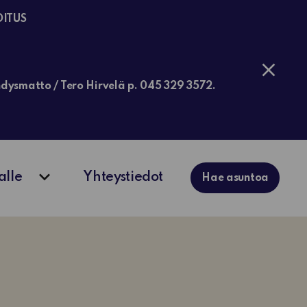
OITUS
jähdysmatto / Tero Hirvelä p. 045 329 3572.
alle
Yhteystiedot
Hae asuntoa
ko
Avaa alavalikko