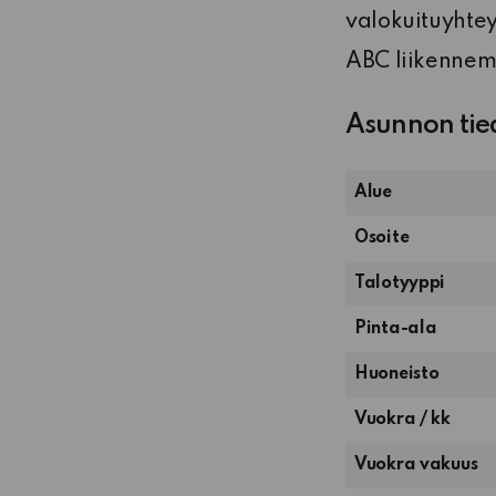
valokuituyhtey
ABC liikennem
Asunnon tie
Alue
Osoite
Talotyyppi
Pinta-ala
4
Huoneisto
huonetta,
Vuokra / kk
keittiö
ja
Vuokra vakuus
sauna