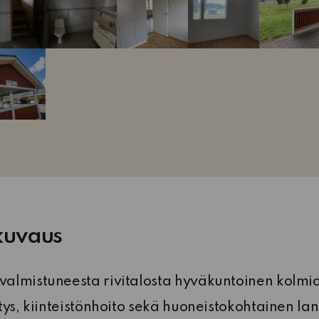
kuvaus
almistuneesta rivitalosta hyväkuntoinen kolmio
tys, kiinteistönhoito sekä huoneistokohtainen la