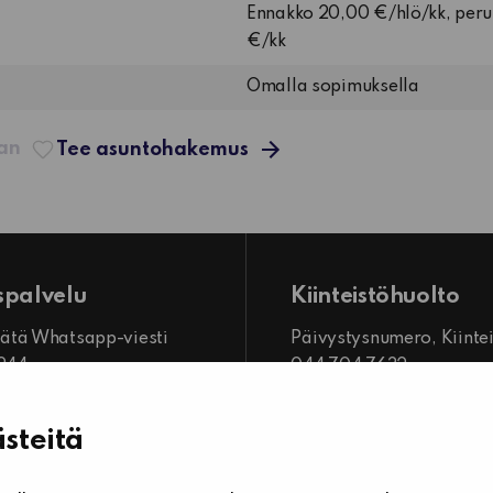
Ennakko 20,00 €/hlö/kk, per
€/kk
Omalla sopimuksella
aan
Tee asuntohakemus
spalvelu
Kiinteistöhuolto
 jätä Whatsapp-viesti
Päivystysnumero, Kiinte
7244
044 704 7632
mme
Kiinteistönhuollon yhtey
o 8.00–16.00
steitä
Tee vikailmoitus