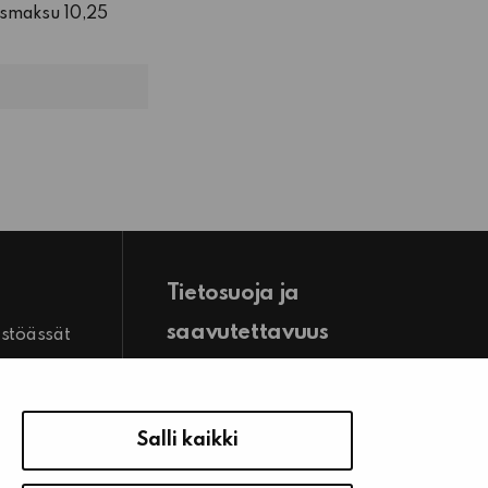
usmaksu 10,25
Tietosuoja ja
saavutettavuus
istöässät
Hallitse evästeasetuksia
stiedot
Tietosuoja
Salli kaikki
Saavutettavuusseloste