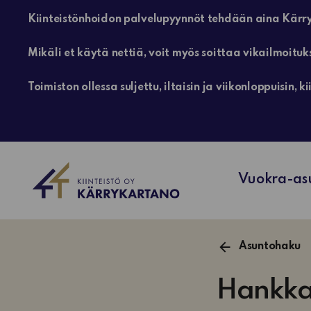
Kiinteistönhoidon palvelupyynnöt tehdään aina Kärry
Mikäli et käytä nettiä, voit myös soittaa vikailmoituk
Toimiston ollessa suljettu, iltaisin ja viikonloppuisin
Vuokra-as
Asuntohaku
Hankkav