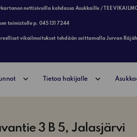
kartanon nettisivuilla kohdassa Asukkaille / TEE VIKAILM
sen toimistolle p. 045 131 7244
, kiireelliset vikailmoitukset tehdään soittamalla Jurvan Rä
unnot
Tietoa hakijalle
Asukka
Avaa alavalikko
Avaa alavalik
antie 3 B 5, Jalasjärvi