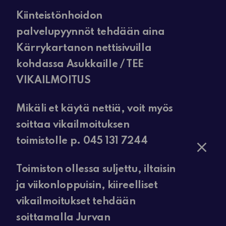
Kiinteistönhoidon
palvelupyynnöt tehdään aina
Kärrykartanon nettisivuilla
kohdassa Asukkaille / TEE
VIKAILMOITUS
Mikäli et käytä nettiä, voit myös
soittaa vikailmoituksen
toimistolle p. 045 131 7244
Toimiston ollessa suljettu, iltaisin
ja viikonloppuisin, kiireelliset
vikailmoitukset tehdään
soittamalla Jurvan