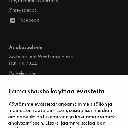
Näytä toimisto kartalla
Yhteystiedot
Facebook
Asiakaspalvelu
Soita tai jätä Whatsapp-viesti
045 131 7244
Palvelemme
ma-pe klo 8.00–16.00
Tämä sivusto käyttää evästeitä
Käytämme evästeitä tarjoamamme sisällön ja
Kiinteistöhuolto
mainosten räätälöimiseen, sosiaalisen median
Päivystysnumero, Kiinteistöässät
ominaisuuksien tukemiseen ja kävijämäärämme
044 704 7632
analysoimiseen. Lisäksi jaamme sosiaalisen