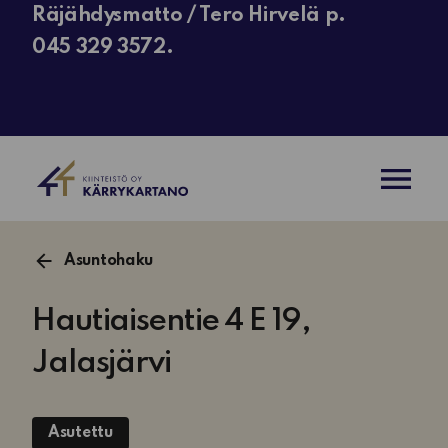
Räjähdysmatto / Tero Hirvelä p.
045 329 3572.
AVAA VAL
Asuntohaku
Hautiaisentie 4 E 19,
Jalasjärvi
Asutettu