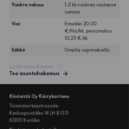
keittiö
Vuokra vakuus
1-2 kk vuokraa vastaava
summa
Vesi
Ennakko 20,00
€/hlö/kk, perusmaksu
10,25 €/kk
Sähkö
Omalla sopimuksella
Lisää toivelistaan
Tee asuntohakemus
Kiinteistö Oy Kärrykartano
Toimiston käyntiosoite:
Keskuspuistikko 14 LH B 13 D
61300 Kurikka