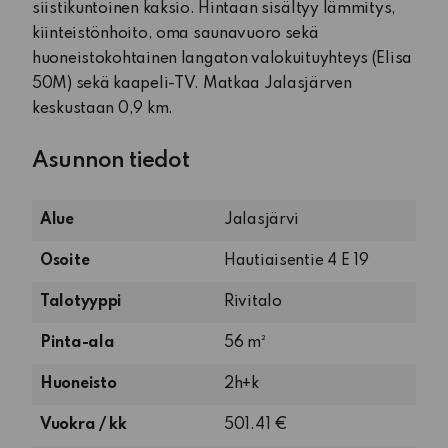
siistikuntoinen kaksio. Hintaan sisältyy lämmitys,
kiinteistönhoito, oma saunavuoro sekä
huoneistokohtainen langaton valokuituyhteys (Elisa
50M) sekä kaapeli-TV. Matkaa Jalasjärven
keskustaan 0,9 km.
Asunnon tiedot
Alue
Jalasjärvi
Osoite
Hautiaisentie 4 E 19
Talotyyppi
Rivitalo
Pinta-ala
56 m²
2
Huoneisto
2h+k
huonetta
Vuokra / kk
501.41 €
ja