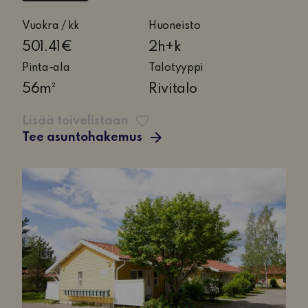
2
Vuokra / kk
Huoneisto
huonetta
501.41€
2h+k
ja
Pinta-ala
Talotyyppi
keittiö
56m²
Rivitalo
Lisää toivelistaan
Tee asuntohakemus