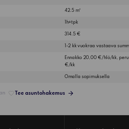
42.5 m²
1h+tpk
314.5 €
1-2 kk vuokraa vastaava sum
Ennakko 20,00 €/hlö/kk, per
€/kk
Omalla sopimuksella
aan
Tee asuntohakemus