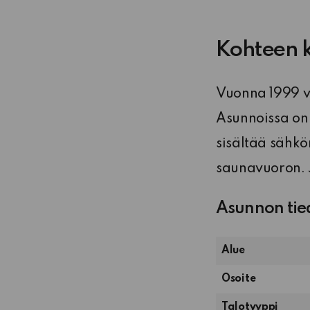
Kohteen 
Vuonna 1999 va
Asunnoissa on 
sisältää sähk
saunavuoron. 
Asunnon tie
Alue
Osoite
Talotyyppi