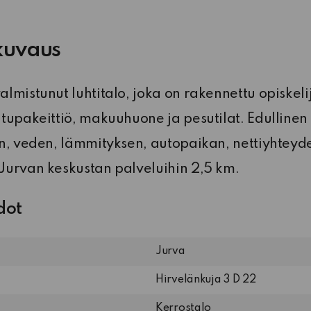
kuvaus
lmistunut luhtitalo, joka on rakennettu opiskeli
tupakeittiö, makuuhuone ja pesutilat. Edullinen
ön, veden, lämmityksen, autopaikan, nettiyhtey
Jurvan keskustan palveluihin 2,5 km.
dot
Jurva
Hirvelänkuja 3 D 22
Kerrostalo