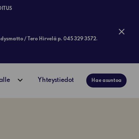
OITUS
jähdysmatto / Tero Hirvelä p. 045 329 3572.
alle
Yhteystiedot
Hae asuntoa
ko
Avaa alavalikko