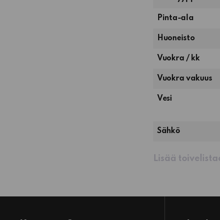
Pinta-ala
1
Huoneisto
huone
Vuokra / kk
ja
tupakeittiö
Vuokra vakuus
Vesi
Sähkö
Lisää toivelist