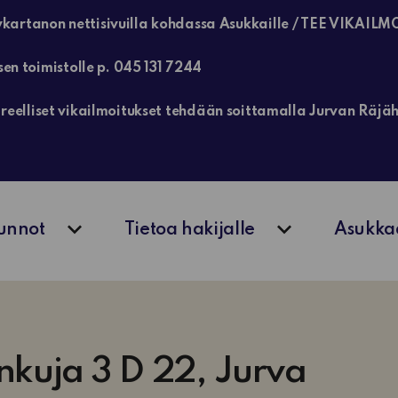
kartanon nettisivuilla kohdassa Asukkaille / TEE VIKAILM
sen toimistolle p. 045 131 7244
, kiireelliset vikailmoitukset tehdään soittamalla Jurvan Rä
unnot
Tietoa hakijalle
Asukka
Avaa alavalikko
Avaa alavalik
nkuja 3 D 22, Jurva