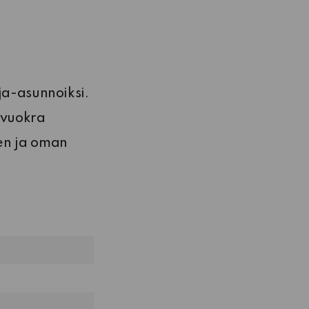
ja-asunnoiksi.
 vuokra
den ja oman