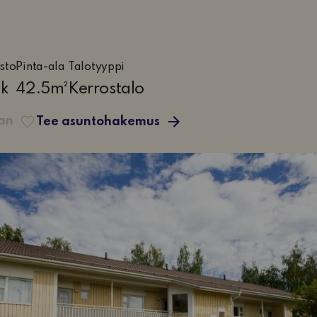
sto
Pinta-ala
Talotyyppi
pk
42.5m²
Kerrostalo
ittiö
aan
Tee asuntohakemus