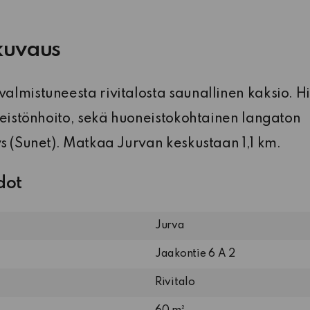
kuvaus
lmistuneesta rivitalosta saunallinen kaksio. Hi
teistönhoito, sekä huoneistokohtainen langaton
s (Sunet). Matkaa Jurvan keskustaan 1,1 km.
dot
Jurva
Jaakontie 6 A 2
Rivitalo