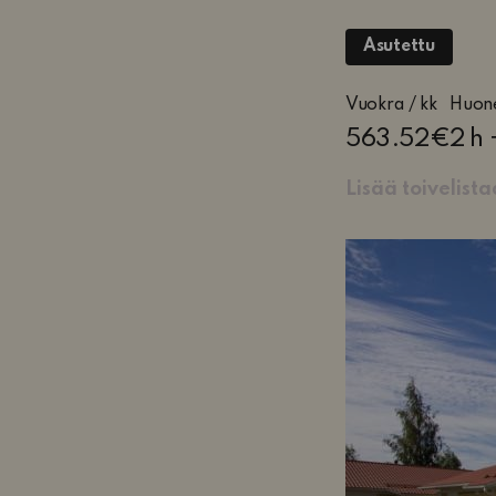
Asutettu
2
Vuokra / kk
Huon
huon
563.52€
2 h 
keitt
ja
Lisää toivelist
saun