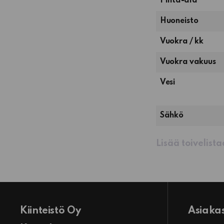
Pinta-ala
2
Huoneisto
huonetta,
Vuokra / kk
keittiö
ja
Vuokra vakuus
sauna
Vesi
Sähkö
Lisää toivelist
Kiinteistö Oy
Asiaka