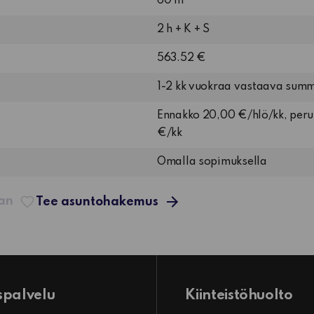
60 m²
2 h + K + S
563.52 €
1-2 kk vuokraa vastaava sum
Ennakko 20,00 €/hlö/kk, per
€/kk
Omalla sopimuksella
aan
Tee asuntohakemus
spalvelu
Kiinteistöhuolto