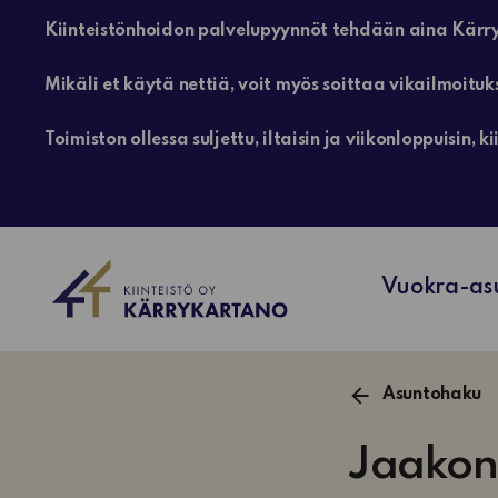
Kiinteistönhoidon palvelupyynnöt tehdään aina Kärry
Mikäli et käytä nettiä, voit myös soittaa vikailmoituk
Toimiston ollessa suljettu, iltaisin ja viikonloppuisin
Vuokra-as
Asuntohaku
Jaakont