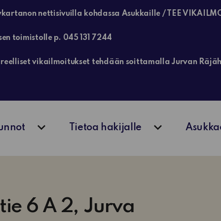
kartanon nettisivuilla kohdassa Asukkaille / TEE VIKAILM
sen toimistolle p. 045 131 7244
, kiireelliset vikailmoitukset tehdään soittamalla Jurvan Rä
unnot
Tietoa hakijalle
Asukka
Avaa alavalikko
Avaa alavalik
ie 6 A 2, Jurva