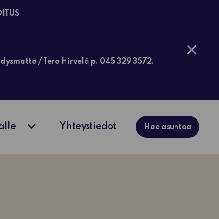
OITUS
jähdysmatto / Tero Hirvelä p. 045 329 3572.
alle
Yhteystiedot
Hae asuntoa
ko
Avaa alavalikko