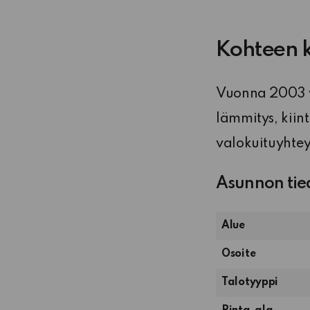
Kohteen 
Vuonna 2003 va
lämmitys, kiin
valokuituyhtey
Asunnon tie
Alue
Osoite
Talotyyppi