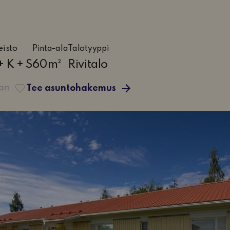
eisto
Pinta-ala
Talotyyppi
etta,
+ K + S
60m²
Rivitalo
iö
aan
Tee asuntohakemus
a