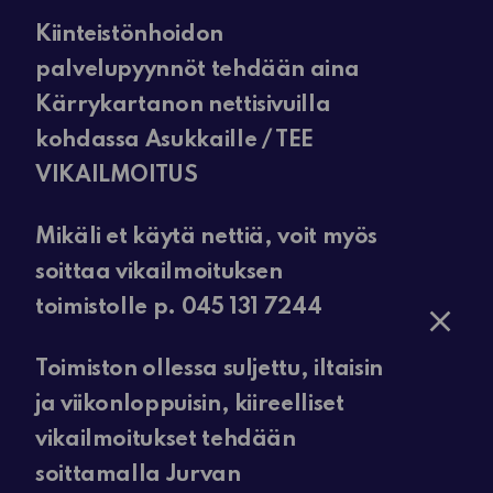
Kiinteistönhoidon
palvelupyynnöt tehdään aina
Kärrykartanon nettisivuilla
kohdassa Asukkaille / TEE
VIKAILMOITUS
Mikäli et käytä nettiä, voit myös
soittaa vikailmoituksen
toimistolle p. 045 131 7244
Toimiston ollessa suljettu, iltaisin
ja viikonloppuisin, kiireelliset
vikailmoitukset tehdään
soittamalla Jurvan