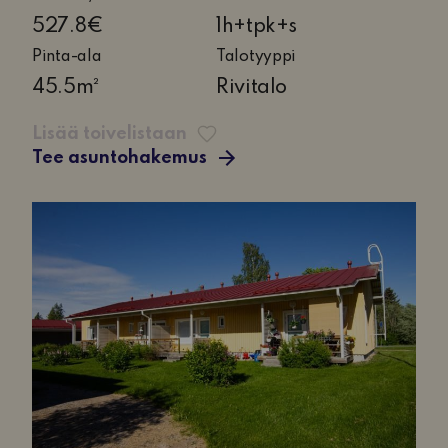
huone,
527.8€
1h+tpk+s
tupakeittiö
Pinta-ala
Talotyyppi
ja
45.5m²
Rivitalo
sauna
Lisää toivelistaan
Tee asuntohakemus