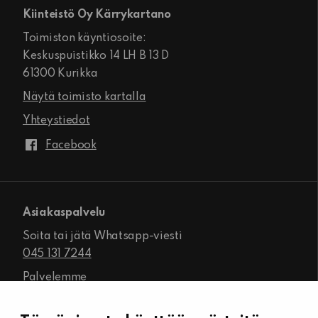
Kiinteistö Oy Kärrykartano
Toimiston käyntiosoite:
Keskuspuistikko 14 LH B 13 D
61300 Kurikka
Näytä toimisto kartalla
Yhteystiedot
Facebook
Asiakaspalvelu
Soita tai jätä Whatsapp-viesti
045 131 7244
Palvelemme
ma-pe klo 8.00–16.00