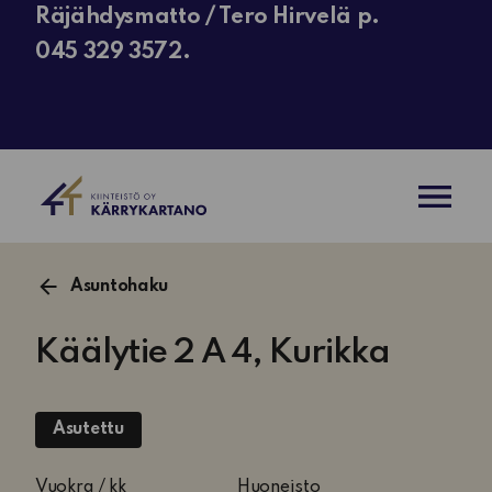
Räjähdysmatto / Tero Hirvelä p.
045 329 3572.
AVAA VAL
Asuntohaku
Käälytie 2 A 4, Kurikka
Asutettu
1
Vuokra / kk
Huoneisto