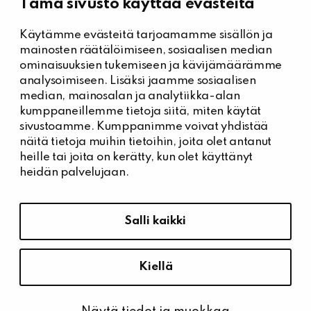
Tämä sivusto käyttää evästeitä
Käytämme evästeitä tarjoamamme sisällön ja
Kiinteistöhuolto
mainosten räätälöimiseen, sosiaalisen median
Päivystysnumero, Kiinteistöässät
ominaisuuksien tukemiseen ja kävijämäärämme
044 704 7632
analysoimiseen. Lisäksi jaamme sosiaalisen
median, mainosalan ja analytiikka-alan
Kiinteistönhuollon yhteystiedot
kumppaneillemme tietoja siitä, miten käytät
Tee vikailmoitus
sivustoamme. Kumppanimme voivat yhdistää
näitä tietoja muihin tietoihin, joita olet antanut
heille tai joita on kerätty, kun olet käyttänyt
heidän palvelujaan.
Tietosuoja ja saavutettavuus
Hallitse evästeasetuksia
Salli kaikki
Tietosuoja
Saavutettavuusseloste
Kiellä