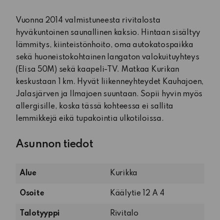
Vuonna 2014 valmistuneesta rivitalosta
hyväkuntoinen saunallinen kaksio. Hintaan sisältyy
lämmitys, kiinteistönhoito, oma autokatospaikka
sekä huoneistokohtainen langaton valokuituyhteys
(Elisa 50M) sekä kaapeli-TV. Matkaa Kurikan
keskustaan 1 km. Hyvät liikenneyhteydet Kauhajoen,
Jalasjärven ja Ilmajoen suuntaan. Sopii hyvin myös
allergisille, koska tässä kohteessa ei sallita
lemmikkejä eikä tupakointia ulkotiloissa.
Asunnon tiedot
Alue
Kurikka
Osoite
Käälytie 12 A 4
Talotyyppi
Rivitalo