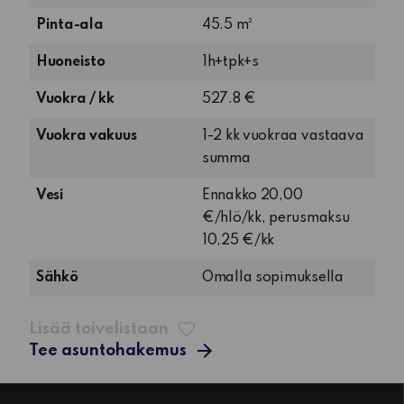
Pinta-ala
45.5 m²
1
Huoneisto
1h+tpk+s
huone,
Vuokra / kk
527.8 €
tupakeittiö
ja
Vuokra vakuus
1-2 kk vuokraa vastaava
sauna
summa
Vesi
Ennakko 20,00
€/hlö/kk, perusmaksu
10,25 €/kk
Sähkö
Omalla sopimuksella
Lisää toivelistaan
Tee asuntohakemus