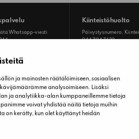
spalvelu
Kiinteistöhuolto
 jätä Whatsapp-viesti
Päivystysnumero, Kiinte
7244
044 704 7632
mme
Kiinteistönhuollon yhtey
o 8.00–16.00
steitä
Tee vikailmoitus
llön ja mainosten räätälöimiseen, sosiaalisen
 kävijämäärämme analysoimiseen. Lisäksi
an ja analytiikka-alan kumppaneillemme tietoja
ppanimme voivat yhdistää näitä tietoja muihin
joita on kerätty, kun olet käyttänyt heidän