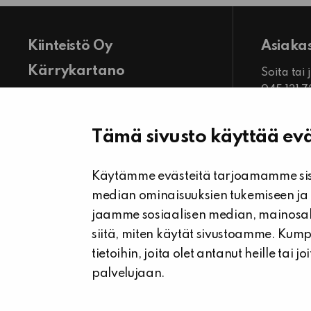
Kiinteistö Oy
Asiaka
Kärrykartano
Soita tai
045 131 
Toimiston käyntiosoite:
Palvele
Keskuspuistikko 14 LH B 13 D
ma-pe kl
61300 Kurikka
Tämä sivusto käyttää evä
Näytä toimisto kartalla
Käytämme evästeitä tarjoamamme sisä
Yhteystiedot
median ominaisuuksien tukemiseen ja
Facebook
jaamme sosiaalisen median, mainosal
siitä, miten käytät sivustoamme. Kum
tietoihin, joita olet antanut heille tai 
palvelujaan.
© Kiinteistö Oy Kärrykartano