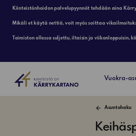
Kiinteistönhoidon palvelupyynnöt tehdään aina Kärry
Mikäli et käytä nettiä, voit myös soittaa vikailmoituk
Toimiston ollessa suljettu, iltaisin ja viikonloppuisin
Vuokra-as
Asuntohaku
Keihäsp