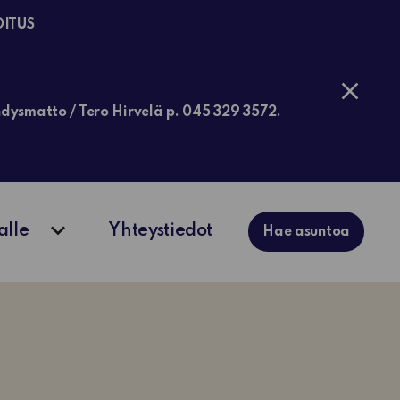
OITUS
jähdysmatto / Tero Hirvelä p. 045 329 3572.
alle
Yhteystiedot
Hae asuntoa
ko
Avaa alavalikko