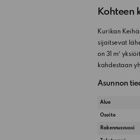
Kohteen 
Kurikan Keihäs
sijaitsevat lä
on 31 m² yksiöi
kahdestaan yht
Asunnon tie
Alue
Osoite
Rakennusvuosi