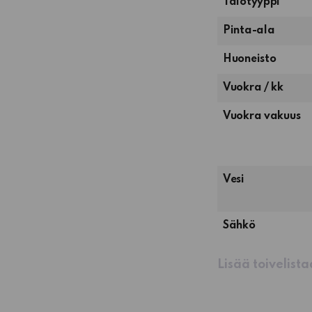
Talotyyppi
Pinta-ala
1
Huoneisto
huone,
Vuokra / kk
keittiö,
pesuhuone
Vuokra vakuus
ja
terassi
Vesi
Sähkö
Lisää toivelist