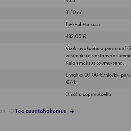
Muu
31.10 m²
1h+k+ph+terassi
482.05 €
Vuokravakuutena perimme 1-2 
vesimaksua vastaavan summan
Kelan maksusitoumuksena.
Ennakko 20,00 €/hlö/kk, per
€/kk
Omalla sopimuksella
aan
Tee asuntohakemus