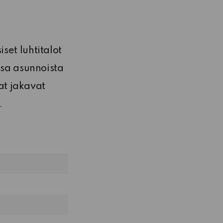
set luhtitalot
osa asunnoista
aat jakavat
.