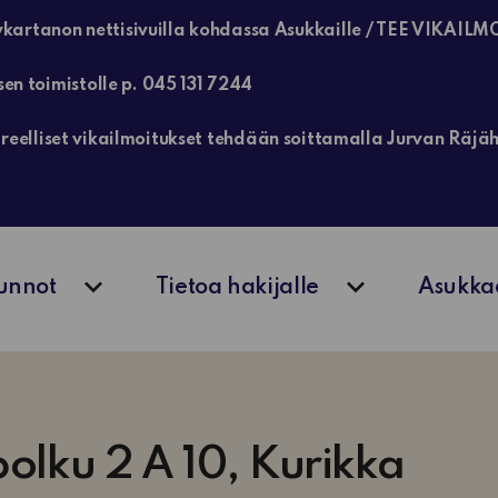
kartanon nettisivuilla kohdassa Asukkaille / TEE VIKAILM
sen toimistolle p. 045 131 7244
, kiireelliset vikailmoitukset tehdään soittamalla Jurvan Rä
unnot
Tietoa hakijalle
Asukka
Avaa alavalikko
Avaa alavalik
olku 2 A 10, Kurikka