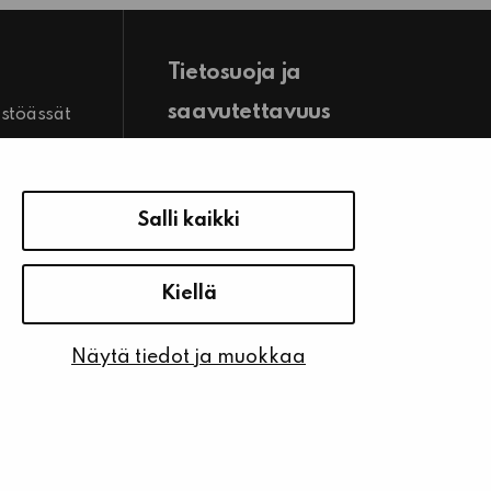
Tietosuoja ja
saavutettavuus
istöässät
Hallitse evästeasetuksia
stiedot
Tietosuoja
Salli kaikki
Saavutettavuusseloste
Kiellä
Näytä tiedot ja muokkaa