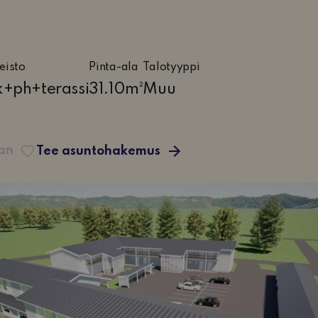
eisto
Pinta-ala
Talotyyppi
e,
k+ph+terassi
31.10m²
Muu
iö,
uhuone
aan
Tee asuntohakemus
si