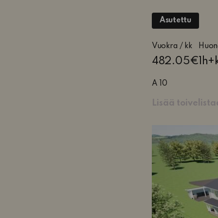
Asutettu
1
Vuokra / kk
Huon
huon
482.05€
1h+
keitt
pes
A 10
ja
Lisää toivelist
teras