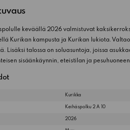
kuvaus
polulle keväällä 2026 valmistuvat kaksikerroksi
hellä Kurikan kampusta ja Kurikan lukiota. Valta
tä. Lisäksi talossa on soluasuntoja, joissa asukk
eisen sisäänkäynnin, eteistilan ja pesuhuoneen
dot
Kurikka
Keihäspolku 2 A 10
2026