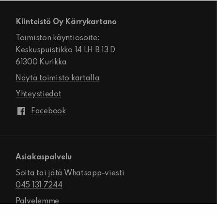
Kiinteistö Oy Kärrykartano
Toimiston käyntiosoite:
Keskuspuistikko 14 LH B 13 D
61300 Kurikka
Näytä toimisto kartalla
Yhteystiedot
Facebook
Asiakaspalvelu
Soita tai jätä Whatsapp-viesti
045 131 7244
Palvelemme
ma-pe klo 8.00–16.00