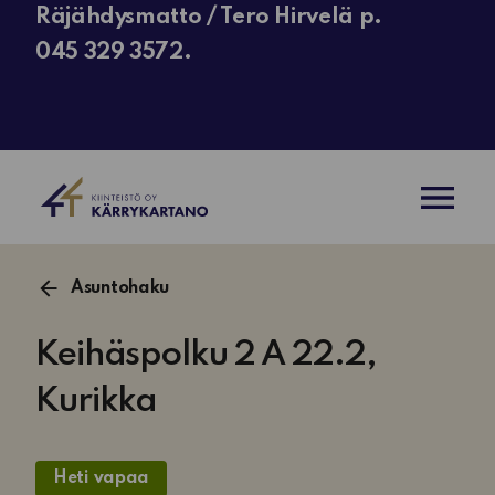
Räjähdysmatto / Tero Hirvelä p.
045 329 3572.
AVAA VAL
Asuntohaku
Keihäspolku 2 A 22.2,
Kurikka
Heti vapaa