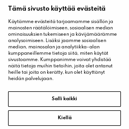
Tämä sivusto käyttää evästeitä
Käytämme evästeitä tarjoamamme sisällön ja
Kiinteistöhuolto
mainosten räätälöimiseen, sosiaalisen median
Päivystysnumero, Kiinteistöässät
ominaisuuksien tukemiseen ja kävijämäärämme
044 704 7632
analysoimiseen. Lisäksi jaamme sosiaalisen
median, mainosalan ja analytiikka-alan
Kiinteistönhuollon yhteystiedot
kumppaneillemme tietoja siitä, miten käytät
Tee vikailmoitus
sivustoamme. Kumppanimme voivat yhdistää
näitä tietoja muihin tietoihin, joita olet antanut
heille tai joita on kerätty, kun olet käyttänyt
heidän palvelujaan.
Tietosuoja ja saavutettavuus
Hallitse evästeasetuksia
Salli kaikki
Tietosuoja
Saavutettavuusseloste
Kiellä