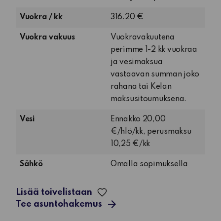
huone,
Vuokra / kk
316.20 €
keittiö
ja
Vuokra vakuus
Vuokravakuutena
jaettu
perimme 1-2 kk vuokraa
pesuhuone
ja vesimaksua
vastaavan summan joko
rahana tai Kelan
maksusitoumuksena.
Vesi
Ennakko 20,00
€/hlö/kk, perusmaksu
10,25 €/kk
Sähkö
Omalla sopimuksella
Lisää toivelistaan
Tee asuntohakemus