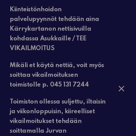
Kiinteistönhoidon
palvelupyynnöt tehdään aina
Kärrykartanon nettisivuilla
kohdassa Asukkaille / TEE
VIKAILMOITUS
Mikäli et käytä nettiä, voit myös
soittaa vikailmoituksen
toimistolle p. 045 131 7244
Toimiston ollessa suljettu, iltaisin
ja viikonloppuisin, kiireelliset
vikailmoitukset tehdään
soittamalla Jurvan