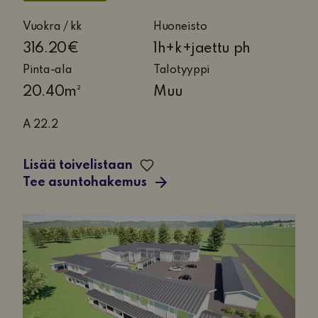
1
Vuokra / kk
Huoneisto
huone,
316.20€
1h+k+jaettu ph
keittiö
Pinta-ala
Talotyyppi
ja
20.40m²
Muu
jaettu
pesuhuone
A 22.2
Lisää toivelistaan
Tee asuntohakemus