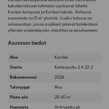
Kurikan Keihäspolulle keväällä 2026 valmistuvat
kaksikerroksiset luhtitalot sijaitsevat lähellä
Kurikan kampusta ja Kurikan lukiota. Valtaosa
asunnoista on 31 m² yksiöitä. Lisäksi talossa on
soluasuntoja, joissa asukkaat jakavat kahdestaan
yhteisen sisäänkäynnin, eteistilan ja pesuhuoneen.
Asunnon tiedot
Alue
Kurikka
Osoite
Keihäspolku 2 A 22.2
Rakennusvuosi
2026
Talotyyppi
Muu
Pinta-ala
20.40 m²
1
Huoneisto
1h+k+jaettu ph