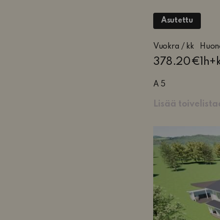
Asutettu
1
Vuokra / kk
Huon
huon
378.20€
1h+
keitt
pesu
A 5
ja
Lisää toivelist
teras