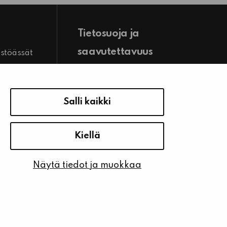
Tietosuoja ja
saavutettavuus
istöässät
Hallitse evästeasetuksia
stiedot
Tietosuoja
Salli kaikki
Saavutettavuusseloste
Kiellä
Näytä tiedot ja muokkaa