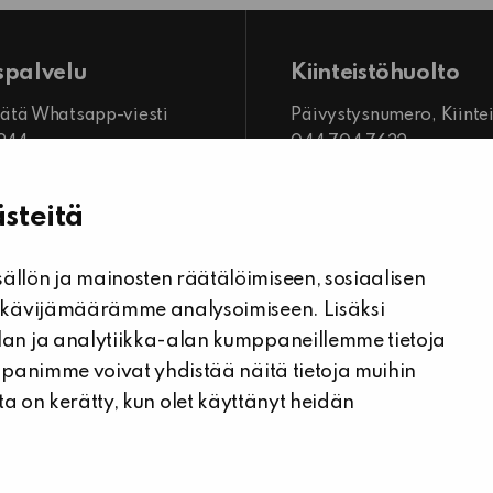
spalvelu
Kiinteistöhuolto
 jätä Whatsapp-viesti
Päivystysnumero, Kiinte
7244
044 704 7632
mme
Kiinteistönhuollon yhtey
o 8.00–16.00
steitä
Tee vikailmoitus
llön ja mainosten räätälöimiseen, sosiaalisen
 kävijämäärämme analysoimiseen. Lisäksi
an ja analytiikka-alan kumppaneillemme tietoja
ppanimme voivat yhdistää näitä tietoja muihin
joita on kerätty, kun olet käyttänyt heidän