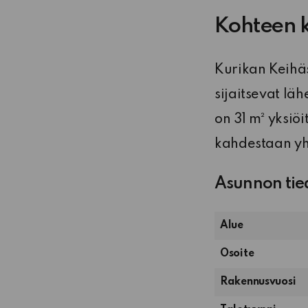
Kohteen 
Kurikan Keihäs
sijaitsevat lä
on 31 m² yksiöi
kahdestaan yht
Asunnon tie
Alue
Osoite
Rakennusvuosi