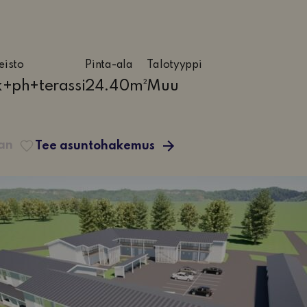
eisto
Pinta-ala
Talotyyppi
e,
k+ph+terassi
24.40m²
Muu
iö,
huone
aan
Tee asuntohakemus
si