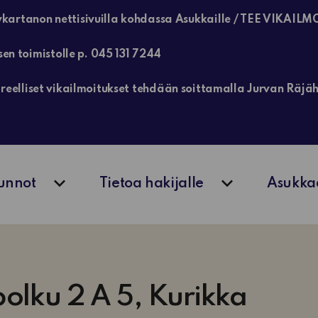
kartanon nettisivuilla kohdassa Asukkaille / TEE VIKAILM
sen toimistolle p. 045 131 7244
, kiireelliset vikailmoitukset tehdään soittamalla Jurvan Rä
unnot
Tietoa hakijalle
Asukka
Avaa alavalikko
Avaa alavalik
olku 2 A 5, Kurikka