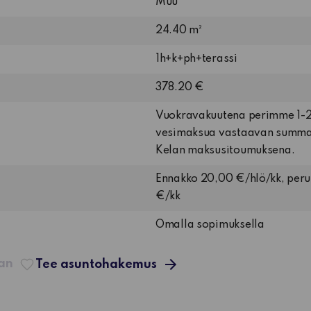
Muu
24.40 m²
1h+k+ph+terassi
378.20 €
Vuokravakuutena perimme 1-2 
vesimaksua vastaavan summan
Kelan maksusitoumuksena.
Ennakko 20,00 €/hlö/kk, per
€/kk
Omalla sopimuksella
aan
Tee asuntohakemus