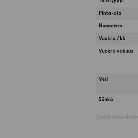
Talotyyppi
Pinta-ala
1
Huoneisto
huone,
Vuokra / kk
keittiö,
pesuhuone
Vuokra vakuus
ja
terassi
Vesi
Sähkö
Lisää toivelist