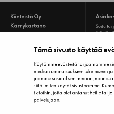
Kiinteistö Oy
Asiaka
Kärrykartano
Soita tai
045 131 
Toimiston käyntiosoite:
Palvele
Keskuspuistikko 14 LH B 13 D
ma-pe kl
61300 Kurikka
Tämä sivusto käyttää evä
Näytä toimisto kartalla
Käytämme evästeitä tarjoamamme sisä
Yhteystiedot
median ominaisuuksien tukemiseen ja
Facebook
jaamme sosiaalisen median, mainosal
siitä, miten käytät sivustoamme. Kum
tietoihin, joita olet antanut heille tai 
palvelujaan.
© Kiinteistö Oy Kärrykartano