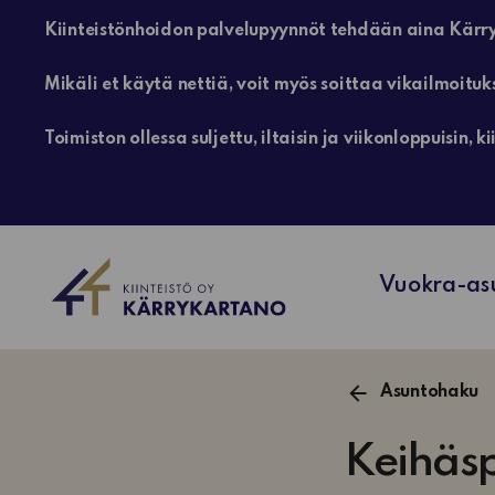
Kiinteistönhoidon palvelupyynnöt tehdään aina Kärry
Mikäli et käytä nettiä, voit myös soittaa vikailmoituk
Toimiston ollessa suljettu, iltaisin ja viikonloppuisin
Vuokra-as
Asuntohaku
Keihäsp