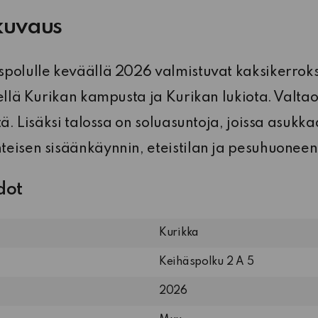
kuvaus
polulle keväällä 2026 valmistuvat kaksikerroksi
hellä Kurikan kampusta ja Kurikan lukiota. Valta
tä. Lisäksi talossa on soluasuntoja, joissa asukk
eisen sisäänkäynnin, eteistilan ja pesuhuoneen
dot
Kurikka
Keihäspolku 2 A 5
2026