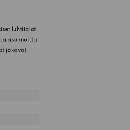
set luhtitalot
osa asunnoista
aat jakavat
.