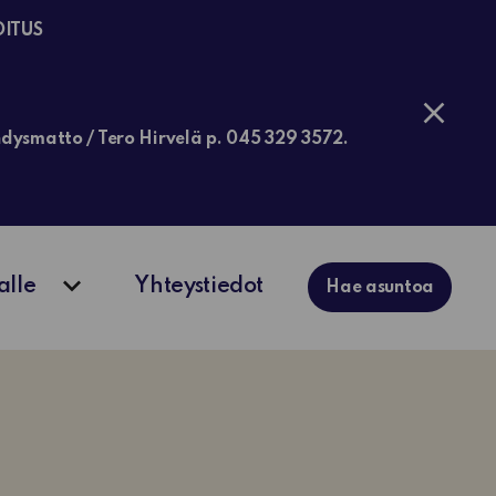
OITUS
jähdysmatto / Tero Hirvelä p. 045 329 3572.
alle
Yhteystiedot
Hae asuntoa
ko
Avaa alavalikko