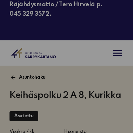
Räjähdysmatto / Tero Hirvelä p.
045 329 3572.
AVAA VAL
Asuntohaku
Keihäspolku 2 A 8, Kurikka
Asutettu
1
Vuokra / kk
Huoneisto