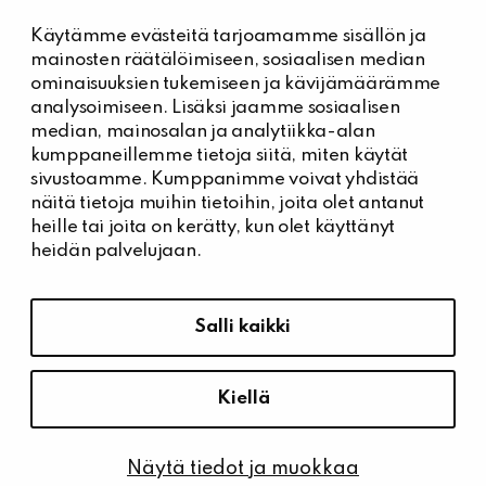
Käytämme evästeitä tarjoamamme sisällön ja
Kiinteistöhuolto
mainosten räätälöimiseen, sosiaalisen median
Päivystysnumero, Kiinteistöässät
ominaisuuksien tukemiseen ja kävijämäärämme
044 704 7632
analysoimiseen. Lisäksi jaamme sosiaalisen
median, mainosalan ja analytiikka-alan
Kiinteistönhuollon yhteystiedot
kumppaneillemme tietoja siitä, miten käytät
Tee vikailmoitus
sivustoamme. Kumppanimme voivat yhdistää
näitä tietoja muihin tietoihin, joita olet antanut
heille tai joita on kerätty, kun olet käyttänyt
heidän palvelujaan.
Tietosuoja ja saavutettavuus
Hallitse evästeasetuksia
Salli kaikki
Tietosuoja
Saavutettavuusseloste
Kiellä
Näytä tiedot ja muokkaa
© Kiinteistö Oy Kärrykartano