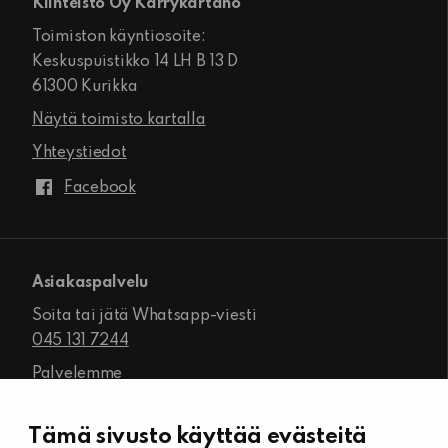
Kiinteistö Oy Kärrykartano
Toimiston käyntiosoite:
Keskuspuistikko 14 LH B 13 D
61300 Kurikka
Näytä toimisto kartalla
Yhteystiedot
Facebook
Asiakaspalvelu
Soita tai jätä Whatsapp-viesti
045 131 7244
Palvelemme
ma-pe klo 8.00–16.00
Tämä sivusto käyttää evästeitä