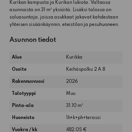
Kurikan kampusta ja Kurikan lukiota. Valtaosa
asunnoista on 31 m² yksiöitä. Lisäksi talossa on
soluasuntoja, joissa asukkaat jakavat kahdestaan
yhteisen sisäänkäynnin, eteistilan ja pesuhuoneen.
Asunnon tiedot
Alue
Kurikka
Osoite
Keihäspolku 2 A 8
Rakennusvuosi
2026
Talotyyppi
Muu
Pinta-ala
31.10 m²
1
Huoneisto
1h+k+ph+terassi
huone,
Vuokra / kk
482.05 €