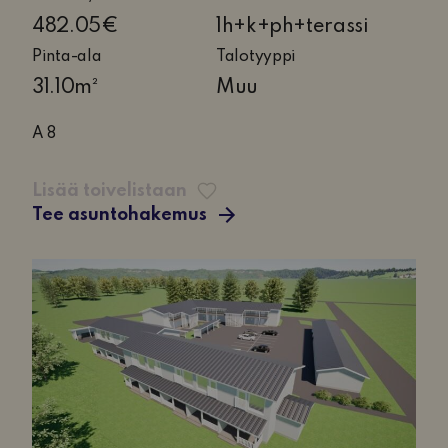
huone,
482.05€
1h+k+ph+terassi
keittiö,
Pinta-ala
Talotyyppi
pesuhuone
31.10m²
Muu
ja
terassi
A 8
Lisää toivelistaan
Tee asuntohakemus