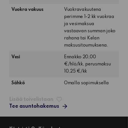
keittiö,
pesuhuone
Vuokra vakuus
Vuokravakuutena
ja
perimme 1-2 kk vuokraa
terassi
ja vesimaksua
vastaavan summan joko
rahana tai Kelan
maksusitoumuksena.
Vesi
Ennakko 20,00
€/hlö/kk, perusmaksu
10,25 €/kk
Sähkö
Omalla sopimuksella
Lisää toivelistaan
Tee asuntohakemus