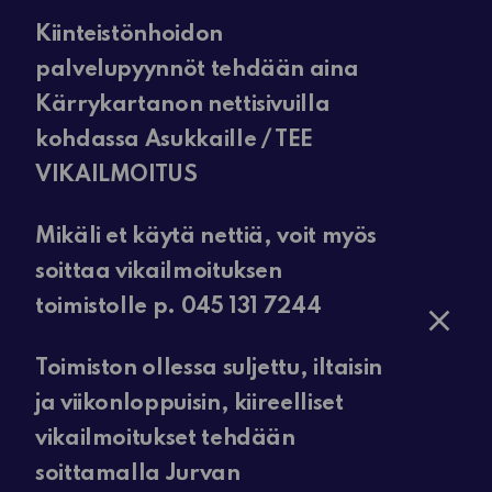
Kiinteistönhoidon
palvelupyynnöt tehdään aina
Kärrykartanon nettisivuilla
kohdassa Asukkaille / TEE
VIKAILMOITUS
Mikäli et käytä nettiä, voit myös
soittaa vikailmoituksen
toimistolle p. 045 131 7244
Toimiston ollessa suljettu, iltaisin
ja viikonloppuisin, kiireelliset
vikailmoitukset tehdään
soittamalla Jurvan