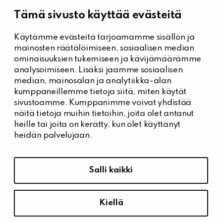
Tämä sivusto käyttää evästeitä
Käytämme evästeitä tarjoamamme sisällön ja
Kiinteistöhuolto
mainosten räätälöimiseen, sosiaalisen median
Päivystysnumero, Kiinteistöässät
ominaisuuksien tukemiseen ja kävijämäärämme
044 704 7632
analysoimiseen. Lisäksi jaamme sosiaalisen
median, mainosalan ja analytiikka-alan
Kiinteistönhuollon yhteystiedot
kumppaneillemme tietoja siitä, miten käytät
Tee vikailmoitus
sivustoamme. Kumppanimme voivat yhdistää
näitä tietoja muihin tietoihin, joita olet antanut
heille tai joita on kerätty, kun olet käyttänyt
heidän palvelujaan.
Tietosuoja ja saavutettavuus
Hallitse evästeasetuksia
Salli kaikki
Tietosuoja
Saavutettavuusseloste
Kiellä