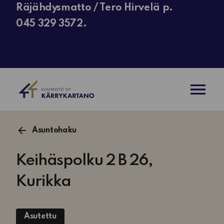
Räjähdysmatto / Tero Hirvelä p.
045 329 3572.
AVAA VAL
Asuntohaku
Keihäspolku 2 B 26,
Kurikka
Asutettu