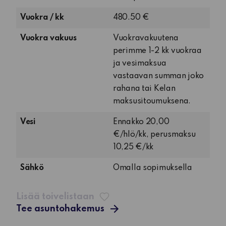
huone,
Vuokra / kk
480.50 €
keittiö,
pesuhuone
Vuokra vakuus
Vuokravakuutena
ja
perimme 1-2 kk vuokraa
terassi
ja vesimaksua
vastaavan summan joko
rahana tai Kelan
maksusitoumuksena.
Vesi
Ennakko 20,00
€/hlö/kk, perusmaksu
10,25 €/kk
Sähkö
Omalla sopimuksella
Lisää toivelistaan
Tee asuntohakemus