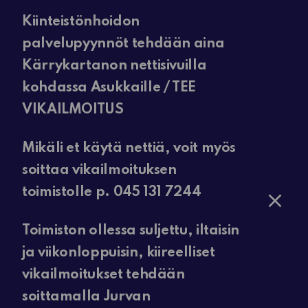
Kiinteistönhoidon
palvelupyynnöt tehdään aina
Kärrykartanon nettisivuilla
kohdassa Asukkaille / TEE
VIKAILMOITUS
Mikäli et käytä nettiä, voit myös
soittaa vikailmoituksen
toimistolle p. 045 131 7244
Toimiston ollessa suljettu, iltaisin
ja viikonloppuisin, kiireelliset
vikailmoitukset tehdään
soittamalla Jurvan