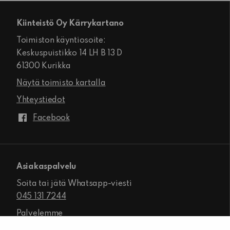
Kiinteistö Oy Kärrykartano
Toimiston käyntiosoite:
Keskuspuistikko 14 LH B 13 D
61300 Kurikka
Näytä toimisto kartalla
Yhteystiedot
Facebook
Asiakaspalvelu
Soita tai jätä Whatsapp-viesti
045 131 7244
Palvelemme
ma-pe klo 8.00–16.00