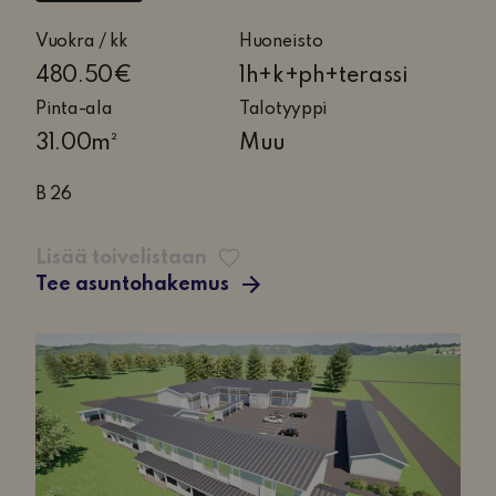
1
Vuokra / kk
Huoneisto
huone,
480.50€
1h+k+ph+terassi
keittiö,
Pinta-ala
Talotyyppi
pesuhuone
31.00m²
Muu
ja
terassi
B 26
Lisää toivelistaan
Tee asuntohakemus