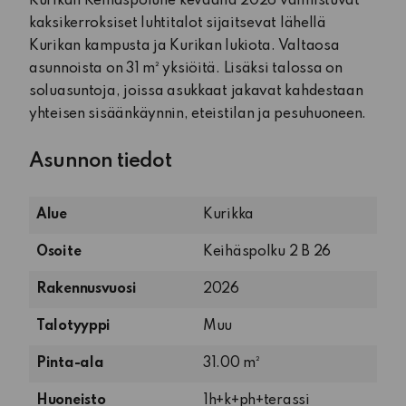
Kurikan Keihäspolulle keväällä 2026 valmistuvat
kaksikerroksiset luhtitalot sijaitsevat lähellä
Kurikan kampusta ja Kurikan lukiota. Valtaosa
asunnoista on 31 m² yksiöitä. Lisäksi talossa on
soluasuntoja, joissa asukkaat jakavat kahdestaan
yhteisen sisäänkäynnin, eteistilan ja pesuhuoneen.
Asunnon tiedot
Alue
Kurikka
Osoite
Keihäspolku 2 B 26
Rakennusvuosi
2026
Talotyyppi
Muu
Pinta-ala
31.00 m²
1
Huoneisto
1h+k+ph+terassi