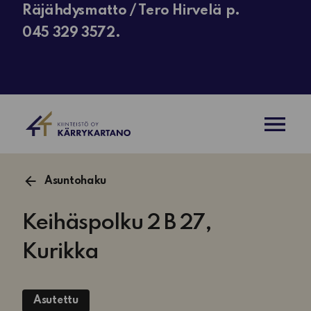
Räjähdysmatto / Tero Hirvelä p.
045 329 3572.
AVAA VAL
Asuntohaku
Keihäspolku 2 B 27,
Kurikka
Asutettu