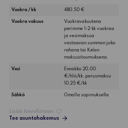
huone,
Vuokra / kk
480.50 €
keittiö,
pesuhuone
Vuokra vakuus
Vuokravakuutena
ja
perimme 1-2 kk vuokraa
terassi
ja vesimaksua
vastaavan summan joko
rahana tai Kelan
maksusitoumuksena.
Vesi
Ennakko 20,00
€/hlö/kk, perusmaksu
10,25 €/kk
Sähkö
Omalla sopimuksella
Lisää toivelistaan
Tee asuntohakemus