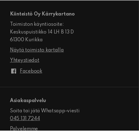
Kiinteistö Oy Kärrykartano
Toimiston käyntiosoite:
Keskuspuistikko 14 LH B 13 D
61300 Kurikka
Näytä toimisto kartalla
Yhteystiedot
Facebook
Asiakaspalvelu
Soita tai jätä Whatsapp-viesti
045 131 7244
Palvelemme
ma-pe klo 8.00–16.00