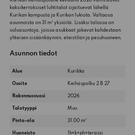
Kurikan Keihäspolulle keväällä 2026 valmistuvat
kaksikerroksiset luhtitalot sijaitsevat lähellä
Kurikan kampusta ja Kurikan lukiota. Valtaosa
asunnoista on 31 m² yksiöitä. Lisäksi talossa on
soluasuntoja, joissa asukkaat jakavat kahdestaan
yhteisen sisäänkäynnin, eteistilan ja pesuhuoneen.
Asunnon tiedot
Alue
Kurikka
Osoite
Keihäspolku 2 B 27
Rakennusvuosi
2026
Talotyyppi
Muu
Pinta-ala
31.00 m²
1
Huoneisto
1h+k+ph+terassi