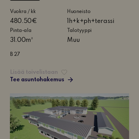
1
Vuokra / kk
Huoneisto
huone,
480.50€
1h+k+ph+terassi
keittiö,
Pinta-ala
Talotyyppi
pesuhuone
31.00m²
Muu
ja
terassi
B 27
Lisää toivelistaan
Tee asuntohakemus