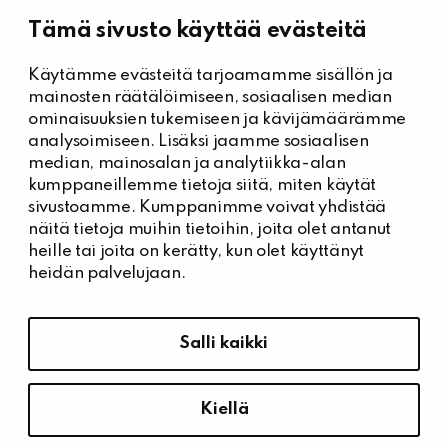
Tämä sivusto käyttää evästeitä
Käytämme evästeitä tarjoamamme sisällön ja
Kiinteistöhuolto
mainosten räätälöimiseen, sosiaalisen median
Päivystysnumero, Kiinteistöässät
ominaisuuksien tukemiseen ja kävijämäärämme
044 704 7632
analysoimiseen. Lisäksi jaamme sosiaalisen
median, mainosalan ja analytiikka-alan
Kiinteistönhuollon yhteystiedot
kumppaneillemme tietoja siitä, miten käytät
Tee vikailmoitus
sivustoamme. Kumppanimme voivat yhdistää
näitä tietoja muihin tietoihin, joita olet antanut
heille tai joita on kerätty, kun olet käyttänyt
heidän palvelujaan.
Tietosuoja ja saavutettavuus
Hallitse evästeasetuksia
Salli kaikki
Tietosuoja
Saavutettavuusseloste
Kiellä