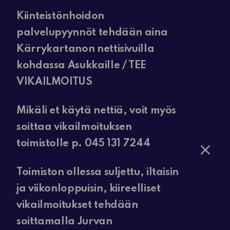
Kiinteistönhoidon
palvelupyynnöt tehdään aina
Kärrykartanon nettisivuilla
kohdassa Asukkaille / TEE
VIKAILMOITUS
Mikäli et käytä nettiä, voit myös
soittaa vikailmoituksen
toimistolle p. 045 131 7244
Toimiston ollessa suljettu, iltaisin
ja viikonloppuisin, kiireelliset
vikailmoitukset tehdään
soittamalla Jurvan