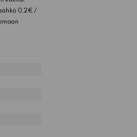
 sähkö 0,2€ /
tsomaan