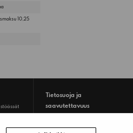
ma
usmaksu 10,25
Tietosuoja ja
saavutettavuus
istöässät
Hallitse evästeasetuksia
stiedot
Tietosuoja