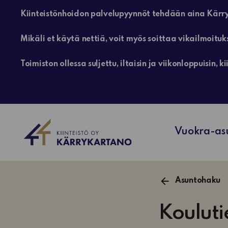
Kiinteistönhoidon palvelupyynnöt tehdään aina Kärry
Mikäli et käytä nettiä, voit myös soittaa vikailmoituk
Toimiston ollessa suljettu, iltaisin ja viikonloppuisin
Vuokra-as
Asuntohaku
Kouluti