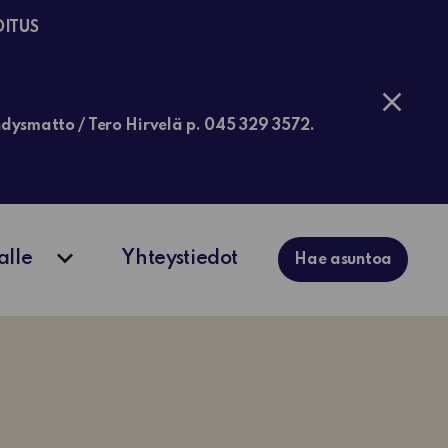
OITUS
jähdysmatto / Tero Hirvelä p. 045 329 3572.
alle
Yhteystiedot
Hae asuntoa
ko
Avaa alavalikko