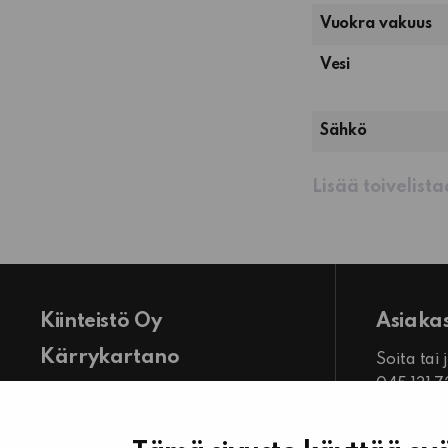
keittiö
Vuokra vakuus
Vesi
Sähkö
Lisää toivelist
Kiinteistö Oy
Asiaka
Kärrykartano
Soita tai
045 131 
Toimiston käyntiosoite:
Palvele
Keskuspuistikko 14 LH B 13 D
ma-pe kl
61300 Kurikka