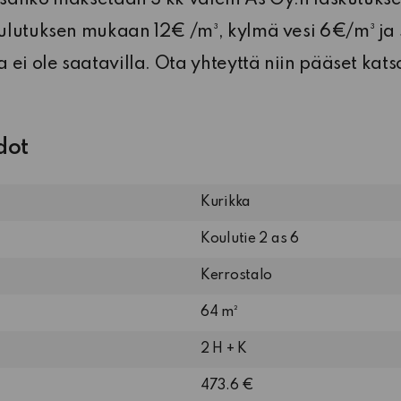
ulutuksen mukaan 12€ /m³, kylmä vesi 6€/m³ ja
 ei ole saatavilla. Ota yhteyttä niin pääset ka
dot
Kurikka
Koulutie 2 as 6
Kerrostalo
64 m²
2 H + K
473.6 €