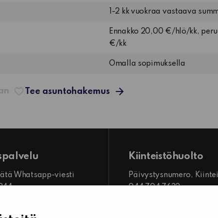
1-2 kk vuokraa vastaava sum
Ennakko 20,00 €/hlö/kk, per
€/kk
Omalla sopimuksella
aan
Tee asuntohakemus
spalvelu
Kiinteistöhuolto
 jätä Whatsapp-viesti
Päivystysnumero, Kiinte
7244
044 704 7632
mme
Kiinteistönhuollon yhtey
o 8.00–16.00