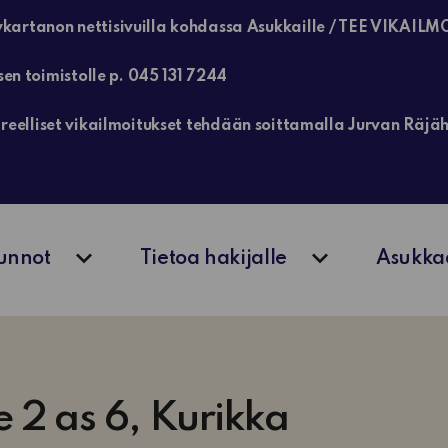
kartanon nettisivuilla kohdassa Asukkaille / TEE VIKAILM
sen toimistolle p. 045 131 7244
, kiireelliset vikailmoitukset tehdään soittamalla Jurvan Rä
unnot
Tietoa hakijalle
Asukka
Avaa alavalikko
Avaa alavalik
e 2 as 6, Kurikka