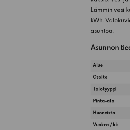
Lämmin vesi k
kWh. Valokuvia
asuntoa.
Asunnon tie
Alue
Osoite
Talotyyppi
Pinta-ala
2
Huoneisto
huonetta
Vuokra / kk
ja