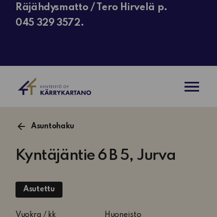
Räjähdysmatto / Tero Hirvelä p.
045 329 3572.
AVAA VAL
Asuntohaku
Kyntäjäntie 6 B 5, Jurva
Asutettu
2
Vuokra / kk
Huoneisto