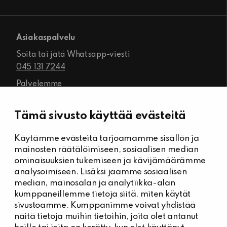
Asiakaspalvelu
Soita tai jätä Whatsapp-viesti
045 131 7244
Palvelemme
ma-pe klo 8.00–16.00
Tämä sivusto käyttää evästeitä
Käytämme evästeitä tarjoamamme sisällön ja
Kiinteistöhuolto
mainosten räätälöimiseen, sosiaalisen median
Päivystysnumero, Kiinteistöässät
ominaisuuksien tukemiseen ja kävijämäärämme
044 704 7632
analysoimiseen. Lisäksi jaamme sosiaalisen
median, mainosalan ja analytiikka-alan
Kiinteistönhuollon yhteystiedot
kumppaneillemme tietoja siitä, miten käytät
Tee vikailmoitus
sivustoamme. Kumppanimme voivat yhdistää
näitä tietoja muihin tietoihin, joita olet antanut