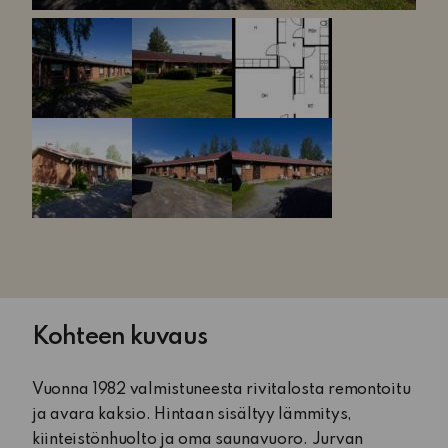
Kohteen kuvaus
Vuonna 1982 valmistuneesta rivitalosta remontoitu
ja avara kaksio. Hintaan sisältyy lämmitys,
kiinteistönhuolto ja oma saunavuoro. Jurvan