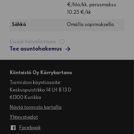
€/hlö/kk, perusmaksu
10,25 €/kk
Sähkö
Omalla sopimuksella
Lisää toivelistaan
Tee asuntohakemus
Kiinteistö Oy Kärrykartano
Toimiston käyntiosoite:
Keskuspuistikko 14 LH B 13 D
61300 Kurikka
Näytä toimisto kartalla
Yhteystiedot
Facebook