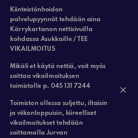
Kiinteistönhoidon
palvelupyynnöt tehdään aina
Kärrykartanon nettisivuilla
kohdassa Asukkaille / TEE
VIKAILMOITUS
Mikäli et käytä nettiä, voit myös
soittaa vikailmoituksen
toimistolle p. 045 131 7244
Toimiston ollessa suljettu, iltaisin
ja viikonloppuisin, kiireelliset
vikailmoitukset tehdään
soittamalla Jurvan