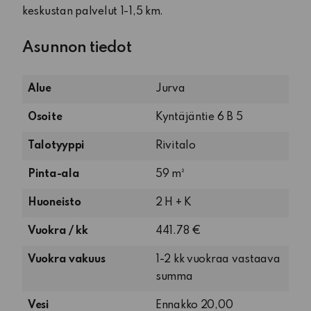
keskustan palvelut 1-1,5 km.
Asunnon tiedot
Alue
Jurva
Osoite
Kyntäjäntie 6 B 5
Talotyyppi
Rivitalo
Pinta-ala
59 m²
2
Huoneisto
2 H + K
huonetta
Vuokra / kk
441.78 €
ja
keittiö
Vuokra vakuus
1-2 kk vuokraa vastaava
summa
Vesi
Ennakko 20,00