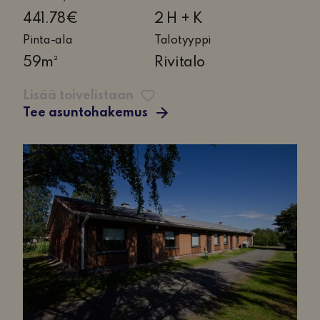
huonetta
441.78€
2 H + K
ja
Pinta-ala
Talotyyppi
keittiö
59m²
Rivitalo
Lisää toivelistaan
Tee asuntohakemus