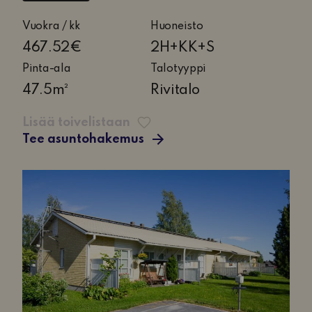
2
Vuokra / kk
Huoneisto
huonetta,
467.52€
2H+KK+S
keittokomero
Pinta-ala
Talotyyppi
ja
47.5m²
Rivitalo
sauna
Lisää toivelistaan
Tee asuntohakemus