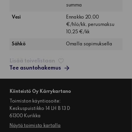
sauna
summa
Vesi
Ennakko 20,00
€/hlö/kk, perusmaksu
10,25 €/kk
Sähkö
Omalla sopimuksella
Lisää toivelistaan
Tee asuntohakemus
Kiinteistö Oy Kärrykartano
Toimiston käyntiosoite:
Keskuspuistikko 14 LH B 13 D
61300 Kurikka
Näytä toimisto kartalla