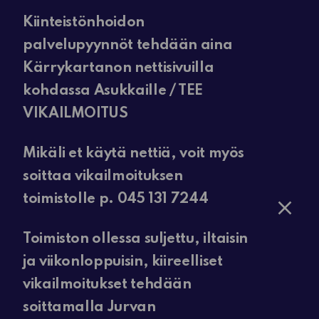
Kiinteistönhoidon
palvelupyynnöt tehdään aina
Kärrykartanon nettisivuilla
kohdassa Asukkaille / TEE
VIKAILMOITUS
Mikäli et käytä nettiä, voit myös
soittaa vikailmoituksen
toimistolle p. 045 131 7244
Toimiston ollessa suljettu, iltaisin
ja viikonloppuisin, kiireelliset
vikailmoitukset tehdään
soittamalla Jurvan