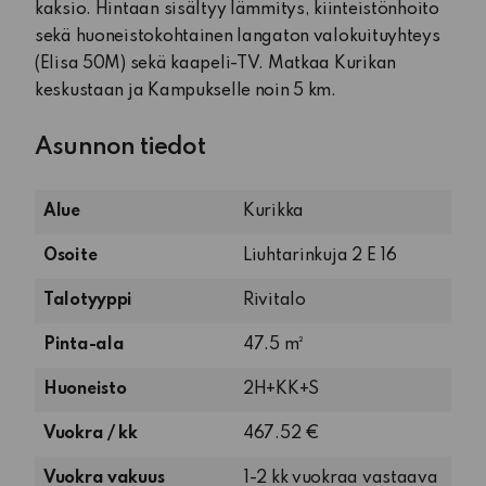
kaksio. Hintaan sisältyy lämmitys, kiinteistönhoito
sekä huoneistokohtainen langaton valokuituyhteys
(Elisa 50M) sekä kaapeli-TV. Matkaa Kurikan
keskustaan ja Kampukselle noin 5 km.
Asunnon tiedot
Alue
Kurikka
Osoite
Liuhtarinkuja 2 E 16
Talotyyppi
Rivitalo
Pinta-ala
47.5 m²
2
Huoneisto
2H+KK+S
huonetta,
Vuokra / kk
467.52 €
keittokomero
ja
Vuokra vakuus
1-2 kk vuokraa vastaava