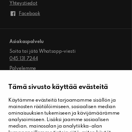
Yhteystiedot
Facebook
Asiakaspalvelu
Soita tai jätä Whatsapp-viesti
045 131 7244
Palvelemme
ma-pe klo 8.00–16.00
Tämä sivusto käyttää evästeitä
Käytämme evästeitä tarjoamamme sisällön ja
Kiinteistöhuolto
mainosten räätälöimiseen, sosiaalisen median
Päivystysnumero, Kiinteistöässät
ominaisuuksien tukemiseen ja kävijämäärämme
044 704 7632
analysoimiseen. Lisäksi jaamme sosiaalisen
median, mainosalan ja analytiikka-alan
Kiinteistönhuollon yhteystiedot