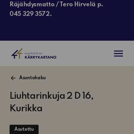
Räjähdysmatto / Tero Hirvelä p.
045 329 3572.
AVAA VAL
Asuntohaku
Liuhtarinkuja 2 D 16,
Kurikka
Asutettu