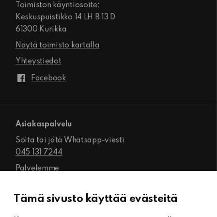
Toimiston käyntiosoite:
Keskuspuistikko 14 LH B 13 D
61300 Kurikka
Näytä toimisto kartalla
Yhteystiedot
Facebook
Asiakaspalvelu
Soita tai jätä Whatsapp-viesti
045 131 7244
Palvelemme
ma-pe klo 8.00–16.00
Tämä sivusto käyttää evästeitä