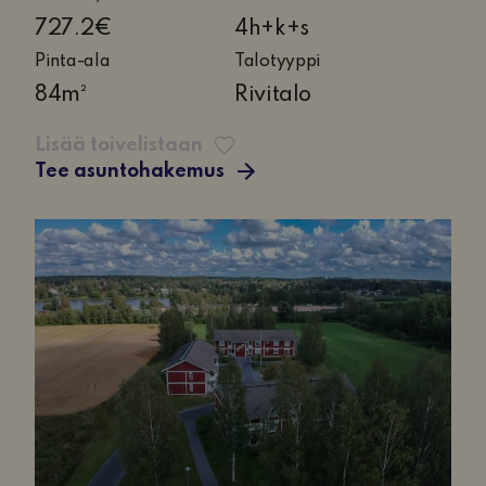
huonetta,
727.2€
4h+k+s
keittiö
Pinta-ala
Talotyyppi
ja
84m²
Rivitalo
sauna
Lisää toivelistaan
Tee asuntohakemus