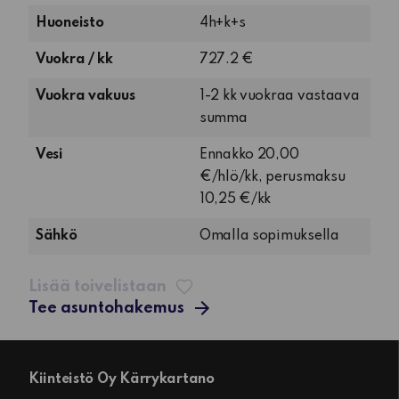
4
Huoneisto
4h+k+s
huonetta,
Vuokra / kk
727.2 €
keittiö
ja
Vuokra vakuus
1-2 kk vuokraa vastaava
sauna
summa
Vesi
Ennakko 20,00
€/hlö/kk, perusmaksu
10,25 €/kk
Sähkö
Omalla sopimuksella
Lisää toivelistaan
Tee asuntohakemus
Kiinteistö Oy Kärrykartano