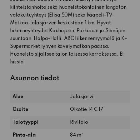
kiinteistönhoito sekä huoneistokohtainen langaton
valokuituyhteys (Elisa 50M) sekä kaapeli-TV.
Matkaa Jalasjärven keskustaan 1 km. Hyvät
liikenneyhteydet Kauhajoen, Parkanon ja Seinäjen
suuntaan. Halpa-Halli, ABC liikennemyymälä ja K-
Supermarket lyhyen kävelymatkan päässä.
Huoneisto sijaitsee talon toisessa kerroksessa. Ei
hissiä.
Asunnon tiedot
Alue
Jalasjärvi
Osoite
Oikotie 14 C 17
Talotyyppi
Rivitalo
Pinta-ala
84 m²