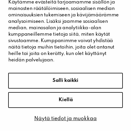
Käytämme evästeitä tarjoamamme sisällön ja
Kiinteistöhuolto
mainosten räätälöimiseen, sosiaalisen median
Päivystysnumero, Kiinteistöässät
ominaisuuksien tukemiseen ja kävijämäärämme
044 704 7632
analysoimiseen. Lisäksi jaamme sosiaalisen
median, mainosalan ja analytiikka-alan
Kiinteistönhuollon yhteystiedot
kumppaneillemme tietoja siitä, miten käytät
Tee vikailmoitus
sivustoamme. Kumppanimme voivat yhdistää
näitä tietoja muihin tietoihin, joita olet antanut
heille tai joita on kerätty, kun olet käyttänyt
heidän palvelujaan.
Tietosuoja ja saavutettavuus
Hallitse evästeasetuksia
Salli kaikki
Tietosuoja
Saavutettavuusseloste
Kiellä
Näytä tiedot ja muokkaa
© Kiinteistö Oy Kärrykartano