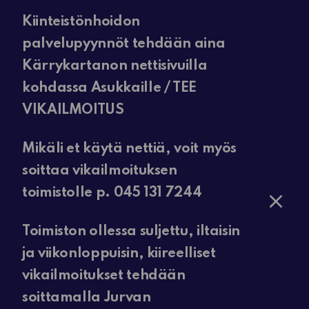
Kiinteistönhoidon
palvelupyynnöt tehdään aina
Kärrykartanon nettisivuilla
kohdassa Asukkaille / TEE
VIKAILMOITUS
Mikäli et käytä nettiä, voit myös
soittaa vikailmoituksen
toimistolle p. 045 131 7244
Toimiston ollessa suljettu, iltaisin
ja viikonloppuisin, kiireelliset
vikailmoitukset tehdään
soittamalla Jurvan