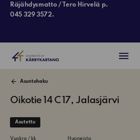
Räjähdysmatto / Tero Hirvelä p.
045 329 3572.
AVAA VAL
Asuntohaku
Oikotie 14 C 17, Jalasjärvi
Asutettu
4
Vuokra / kk
Huoneisto