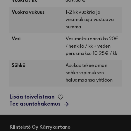
Vuokra / kk
809.88 €
Vuokra vakuus
1-2 kk vuokria ja
vesimaksuja vastaava
summa
Vesi
Vesimaksu ennakko 20€
/ henkilö / kk + veden
perusmaksu 10,25€ / kk
Sähkö
Asukas tekee oman
sähkösopimuksen
haluamaansa yhtiöön
Lisää toivelistaan
Tee asuntohakemus
Kiinteistö Oy Kärrykartano