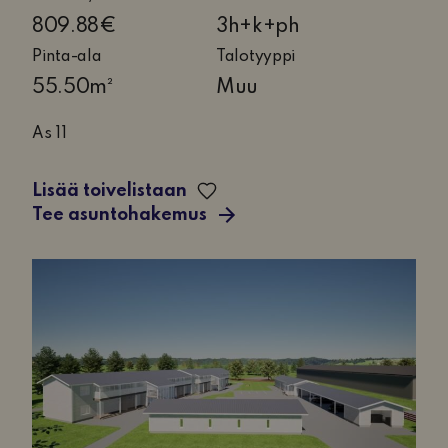
11
809.88€
3h+k+ph
Pinta-ala
Talotyyppi
55.50m²
Muu
As 11
Lisää toivelistaan
Tee asuntohakemus