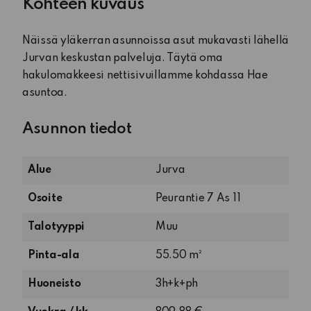
Kohteen kuvaus
Näissä yläkerran asunnoissa asut mukavasti lähellä
Jurvan keskustan palveluja. Täytä oma
hakulomakkeesi nettisivuillamme kohdassa Hae
asuntoa.
Asunnon tiedot
Alue
Jurva
Osoite
Peurantie 7 As 11
Talotyyppi
Muu
Pinta-ala
55.50 m²
As
Huoneisto
3h+k+ph
11