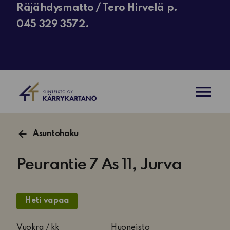
Räjähdysmatto / Tero Hirvelä p.
045 329 3572.
AVAA VAL
Asuntohaku
Peurantie 7 As 11, Jurva
Heti vapaa
As
Vuokra / kk
Huoneisto