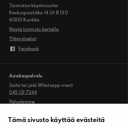
Toimiston käyntiosoite:
Keskuspuistikko 14 LH B 13 D
61300 Kurikka
Näytä toimisto kartalla
Yhteystiedot
Facebook
Asiakaspalvelu
Soita tai jätä Whatsapp-viesti
045 131 7244
Palvelemme
ma-pe klo 8.00–16.00
Tämä sivusto käyttää evästeitä