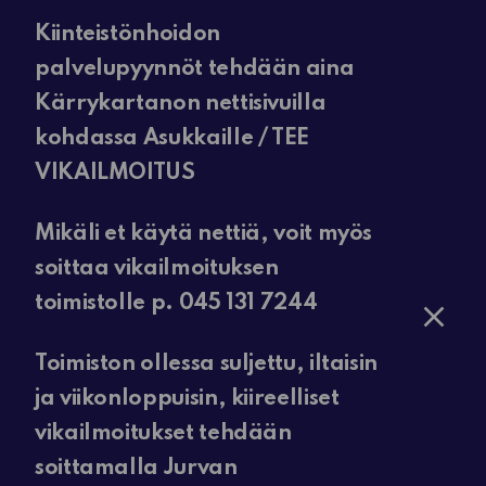
Kiinteistönhoidon
palvelupyynnöt tehdään aina
Kärrykartanon nettisivuilla
kohdassa Asukkaille / TEE
VIKAILMOITUS
Mikäli et käytä nettiä, voit myös
soittaa vikailmoituksen
toimistolle p. 045 131 7244
Toimiston ollessa suljettu, iltaisin
ja viikonloppuisin, kiireelliset
vikailmoitukset tehdään
soittamalla Jurvan