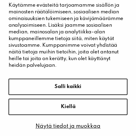
Käytämme evästeitä tarjoamamme sisällön ja
Kiinteistöhuolto
mainosten räätälöimiseen, sosiaalisen median
Päivystysnumero, Kiinteistöässät
ominaisuuksien tukemiseen ja kävijämäärämme
044 704 7632
analysoimiseen. Lisäksi jaamme sosiaalisen
median, mainosalan ja analytiikka-alan
Kiinteistönhuollon yhteystiedot
kumppaneillemme tietoja siitä, miten käytät
Tee vikailmoitus
sivustoamme. Kumppanimme voivat yhdistää
näitä tietoja muihin tietoihin, joita olet antanut
heille tai joita on kerätty, kun olet käyttänyt
heidän palvelujaan.
Tietosuoja ja saavutettavuus
Hallitse evästeasetuksia
Salli kaikki
Tietosuoja
Saavutettavuusseloste
Kiellä
Näytä tiedot ja muokkaa
© Kiinteistö Oy Kärrykartano