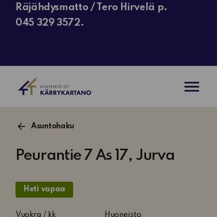
Räjähdysmatto / Tero Hirvelä p.
045 329 3572.
AVAA VAL
Asuntohaku
Peurantie 7 As 17, Jurva
Heti vapaa
As
Vuokra / kk
Huoneisto