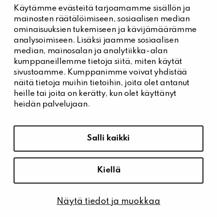
Käytämme evästeitä tarjoamamme sisällön ja
Kiinteistöhuolto
mainosten räätälöimiseen, sosiaalisen median
Päivystysnumero, Kiinteistöässät
ominaisuuksien tukemiseen ja kävijämäärämme
044 704 7632
analysoimiseen. Lisäksi jaamme sosiaalisen
median, mainosalan ja analytiikka-alan
Kiinteistönhuollon yhteystiedot
kumppaneillemme tietoja siitä, miten käytät
Tee vikailmoitus
sivustoamme. Kumppanimme voivat yhdistää
näitä tietoja muihin tietoihin, joita olet antanut
heille tai joita on kerätty, kun olet käyttänyt
heidän palvelujaan.
Tietosuoja ja saavutettavuus
Hallitse evästeasetuksia
Salli kaikki
Tietosuoja
Saavutettavuusseloste
Kiellä
Näytä tiedot ja muokkaa
© Kiinteistö Oy Kärrykartano