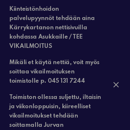
Kiinteistönhoidon
palvelupyynnöt tehdään aina
Kärrykartanon nettisivuilla
kohdassa Asukkaille / TEE
VIKAILMOITUS
Mikäli et käytä nettiä, voit myös
soittaa vikailmoituksen
toimistolle p. 045 131 7244
Toimiston ollessa suljettu, iltaisin
ja viikonloppuisin, kiireelliset
vikailmoitukset tehdään
soittamalla Jurvan