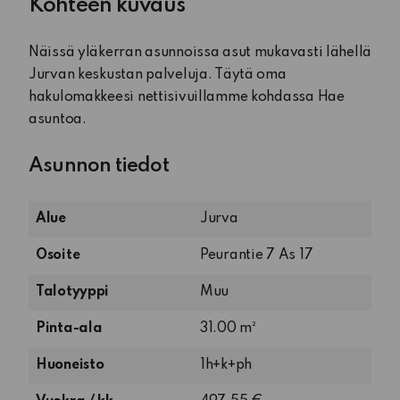
Kohteen kuvaus
Näissä yläkerran asunnoissa asut mukavasti lähellä
Jurvan keskustan palveluja. Täytä oma
hakulomakkeesi nettisivuillamme kohdassa Hae
asuntoa.
Asunnon tiedot
Alue
Jurva
Osoite
Peurantie 7 As 17
Talotyyppi
Muu
Pinta-ala
31.00 m²
As
Huoneisto
1h+k+ph
17