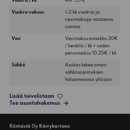
Vuokra / kk
497.55 €
Vuokra vakuus
1-2 kk vuokria ja
vesimaksuja vastaava
summa
Vesi
Vesimaksu ennakko 20€
/ henkilö / kk + veden
perusmaksu 10,25€ / kk
Sähkö
Asukas tekee oman
sähkösopimuksen
haluamaansa yhtiöön
Lisää toivelistaan
Tee asuntohakemus
Kiinteistö Oy Kärrykartano