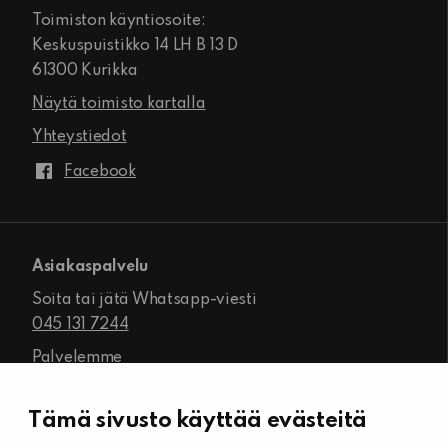
Toimiston käyntiosoite:
Keskuspuistikko 14 LH B 13 D
61300 Kurikka
Näytä toimisto kartalla
Yhteystiedot
Facebook
Asiakaspalvelu
Soita tai jätä Whatsapp-viesti
045 131 7244
Palvelemme
ma-pe klo 8.00–16.00
Tämä sivusto käyttää evästeitä