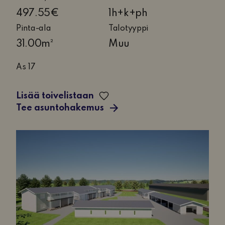
17
497.55€
1h+k+ph
Pinta-ala
Talotyyppi
31.00m²
Muu
As 17
Lisää toivelistaan
Tee asuntohakemus