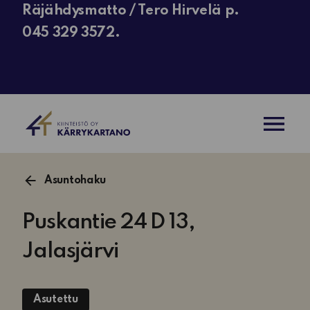
Räjähdysmatto / Tero Hirvelä p.
045 329 3572.
AVAA VAL
Asuntohaku
Puskantie 24 D 13,
Jalasjärvi
Asutettu