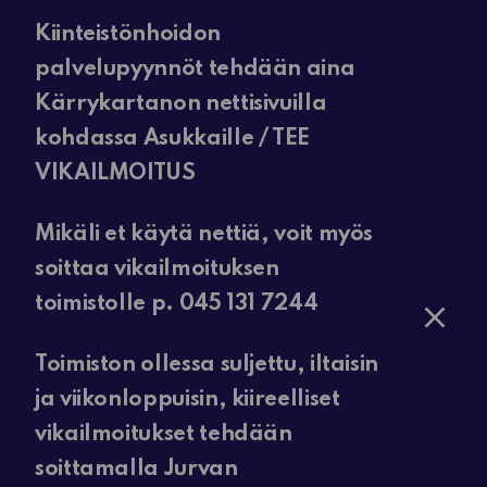
Kiinteistönhoidon
palvelupyynnöt tehdään aina
Kärrykartanon nettisivuilla
kohdassa Asukkaille / TEE
VIKAILMOITUS
Mikäli et käytä nettiä, voit myös
soittaa vikailmoituksen
toimistolle p. 045 131 7244
Toimiston ollessa suljettu, iltaisin
ja viikonloppuisin, kiireelliset
vikailmoitukset tehdään
soittamalla Jurvan