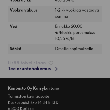
Vuokra / kk
488.254 €
ja
keittiö
Vuokra vakuus
1-2 kk vuokraa vastaava
summa
Vesi
Ennakko 20,00
€/hlö/kk, perusmaksu
10,25 €/kk
Sähkö
Omalla sopimuksella
Lisää toivelistaan
Tee asuntohakemus
Kiinteistö Oy Kärrykartano
Toimiston käyntiosoite:
Keskuspuistikko 14 LH B 13 D
61300 Kurikka