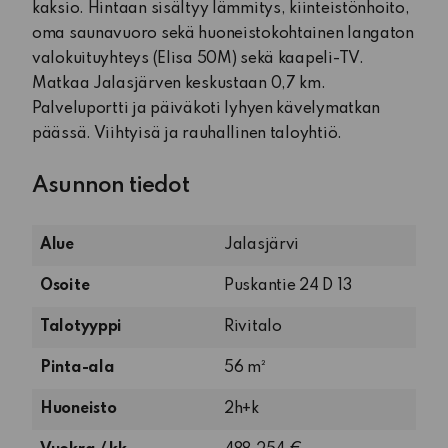
kaksio. Hintaan sisältyy lämmitys, kiinteistönhoito,
oma saunavuoro sekä huoneistokohtainen langaton
valokuituyhteys (Elisa 50M) sekä kaapeli-TV.
Matkaa Jalasjärven keskustaan 0,7 km.
Palveluportti ja päiväkoti lyhyen kävelymatkan
päässä. Viihtyisä ja rauhallinen taloyhtiö.
Asunnon tiedot
Alue
Jalasjärvi
Osoite
Puskantie 24 D 13
Talotyyppi
Rivitalo
Pinta-ala
56 m²
2
Huoneisto
2h+k
huonetta