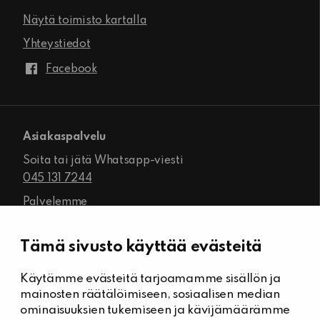
Näytä toimisto kartalla
Yhteystiedot
Facebook
Asiakaspalvelu
Soita tai jätä Whatsapp-viesti
045 131 7244
Palvelemme
ma-pe klo 8.00–16.00
Tämä sivusto käyttää evästeitä
Käytämme evästeitä tarjoamamme sisällön ja
Kiinteistöhuolto
mainosten räätälöimiseen, sosiaalisen median
Päivystysnumero, Kiinteistöässät
ominaisuuksien tukemiseen ja kävijämäärämme