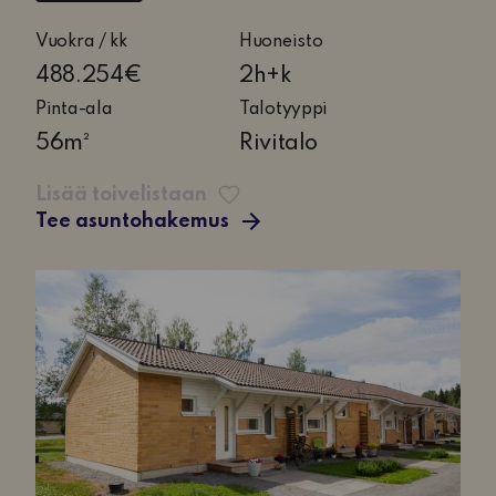
2
Vuokra / kk
Huoneisto
huonetta
488.254€
2h+k
ja
Pinta-ala
Talotyyppi
keittiö
56m²
Rivitalo
Lisää toivelistaan
Tee asuntohakemus