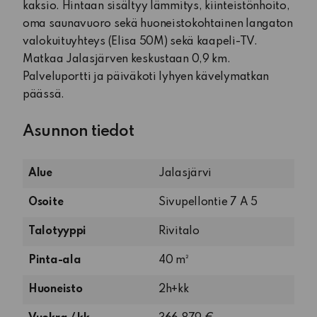
kaksio. Hintaan sisältyy lämmitys, kiinteistönhoito,
oma saunavuoro sekä huoneistokohtainen langaton
valokuituyhteys (Elisa 50M) sekä kaapeli-TV.
Matkaa Jalasjärven keskustaan 0,9 km.
Palveluportti ja päiväkoti lyhyen kävelymatkan
päässä.
Asunnon tiedot
Alue
Jalasjärvi
Osoite
Sivupellontie 7 A 5
Talotyyppi
Rivitalo
Pinta-ala
40 m²
2
Huoneisto
2h+kk
huonetta