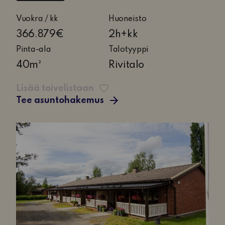
2
Vuokra / kk
Huoneisto
huonetta
366.879€
2h+kk
ja
Pinta-ala
Talotyyppi
keittokomero
40m²
Rivitalo
Lisää toivelistaan
Tee asuntohakemus