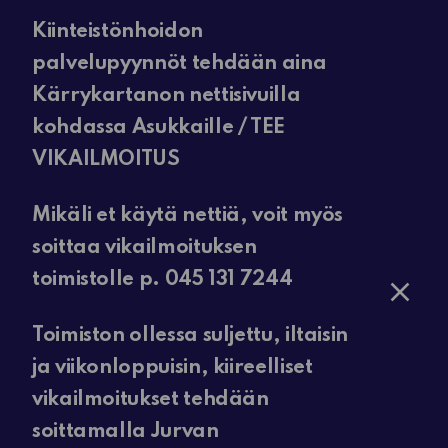
Kiinteistönhoidon
palvelupyynnöt tehdään aina
Kärrykartanon nettisivuilla
kohdassa Asukkaille / TEE
VIKAILMOITUS
Mikäli et käytä nettiä, voit myös
soittaa vikailmoituksen
toimistolle p. 045 131 7244
Toimiston ollessa suljettu, iltaisin
ja viikonloppuisin, kiireelliset
vikailmoitukset tehdään
soittamalla Jurvan