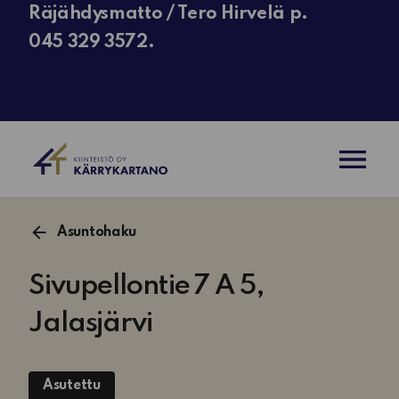
Räjähdysmatto / Tero Hirvelä p.
045 329 3572.
AVAA VAL
Asuntohaku
Sivupellontie 7 A 5,
Jalasjärvi
Asutettu