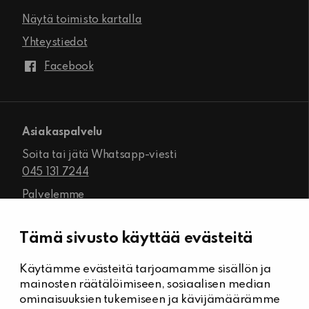
Näytä toimisto kartalla
Yhteystiedot
Facebook
Asiakaspalvelu
Soita tai jätä Whatsapp-viesti
045 131 7244
Palvelemme
ma-pe klo 8.00–16.00
Tämä sivusto käyttää evästeitä
Käytämme evästeitä tarjoamamme sisällön ja
Kiinteistöhuolto
mainosten räätälöimiseen, sosiaalisen median
Päivystysnumero, Kiinteistöässät
ominaisuuksien tukemiseen ja kävijämäärämme