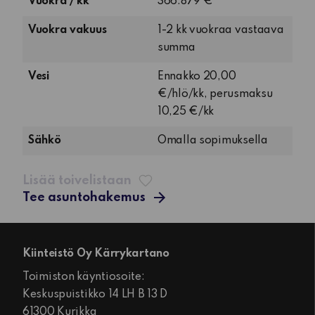
Vuokra / kk
366.879 €
ja
keittokomero
Vuokra vakuus
1-2 kk vuokraa vastaava
summa
Vesi
Ennakko 20,00
€/hlö/kk, perusmaksu
10,25 €/kk
Sähkö
Omalla sopimuksella
Lisää toivelistaan
Tee asuntohakemus
Kiinteistö Oy Kärrykartano
Toimiston käyntiosoite:
Keskuspuistikko 14 LH B 13 D
61300 Kurikka