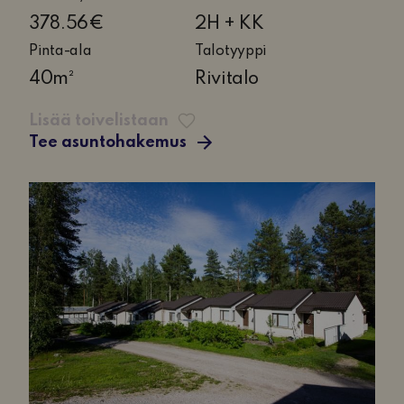
huonetta
378.56€
2H + KK
ja
Pinta-ala
Talotyyppi
keittokomero
40m²
Rivitalo
Lisää toivelistaan
Tee asuntohakemus