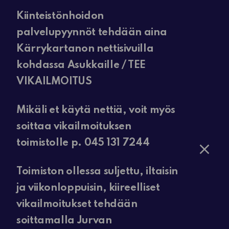
Kiinteistönhoidon
palvelupyynnöt tehdään aina
Kärrykartanon nettisivuilla
kohdassa Asukkaille / TEE
VIKAILMOITUS
Mikäli et käytä nettiä, voit myös
soittaa vikailmoituksen
toimistolle p. 045 131 7244
Toimiston ollessa suljettu, iltaisin
ja viikonloppuisin, kiireelliset
vikailmoitukset tehdään
soittamalla Jurvan