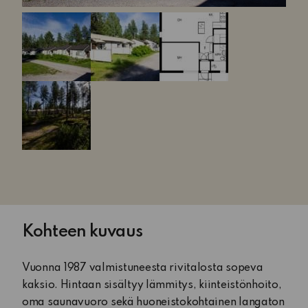
Kohteen kuvaus
Vuonna 1987 valmistuneesta rivitalosta sopeva
kaksio. Hintaan sisältyy lämmitys, kiinteistönhoito,
oma saunavuoro sekä huoneistokohtainen langaton