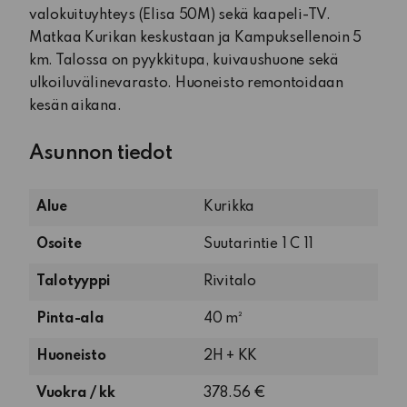
valokuituyhteys (Elisa 50M) sekä kaapeli-TV.
Matkaa Kurikan keskustaan ja Kampuksellenoin 5
km. Talossa on pyykkitupa, kuivaushuone sekä
ulkoiluvälinevarasto. Huoneisto remontoidaan
kesän aikana.
Asunnon tiedot
Alue
Kurikka
Osoite
Suutarintie 1 C 11
Talotyyppi
Rivitalo
Pinta-ala
40 m²
2
Huoneisto
2H + KK
huonetta
Vuokra / kk
378.56 €
ja