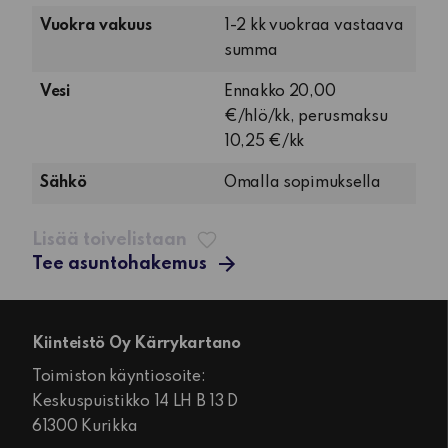
keittokomero
Vuokra vakuus
1-2 kk vuokraa vastaava
summa
Vesi
Ennakko 20,00
€/hlö/kk, perusmaksu
10,25 €/kk
Sähkö
Omalla sopimuksella
Lisää toivelistaan
Tee asuntohakemus
Kiinteistö Oy Kärrykartano
Toimiston käyntiosoite:
Keskuspuistikko 14 LH B 13 D
61300 Kurikka