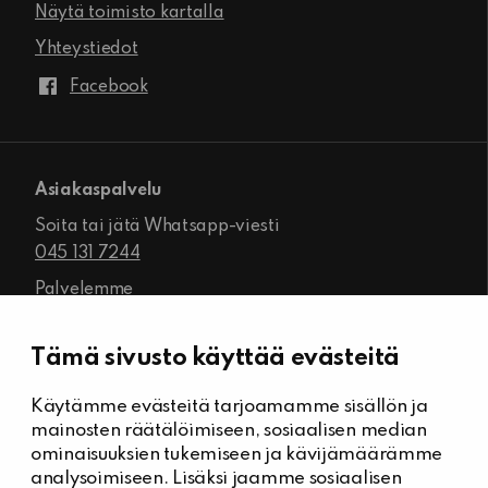
Näytä toimisto kartalla
Yhteystiedot
Facebook
Asiakaspalvelu
Soita tai jätä Whatsapp-viesti
045 131 7244
Palvelemme
ma-pe klo 8.00–16.00
Tämä sivusto käyttää evästeitä
Käytämme evästeitä tarjoamamme sisällön ja
Kiinteistöhuolto
mainosten räätälöimiseen, sosiaalisen median
Päivystysnumero, Kiinteistöässät
ominaisuuksien tukemiseen ja kävijämäärämme
044 704 7632
analysoimiseen. Lisäksi jaamme sosiaalisen