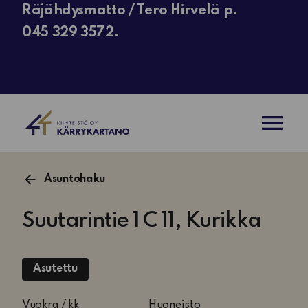
Räjähdysmatto / Tero Hirvelä p.
045 329 3572.
AVAA VAL
Asuntohaku
Suutarintie 1 C 11, Kurikka
Asutettu
2
Vuokra / kk
Huoneisto