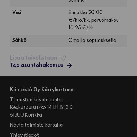
summa
Vesi
Ennakko 20,00
€/hlö/kk, perusmaksu
10,25 €/kk
Sähkö
Omalla sopimuksella
Lisää toivelistaan
Tee asuntohakemus
Kiinteistö Oy Kärrykartano
Toimiston käyntiosoite:
Keskuspuistikko 14 LH B 13 D
61300 Kurikka
Näytä toimisto kartalla
Yhteystiedot