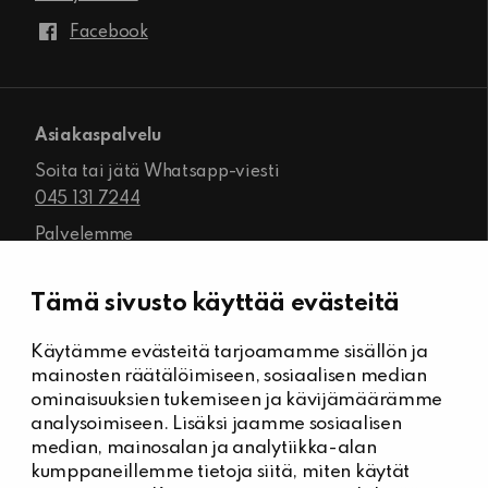
Facebook
Asiakaspalvelu
Soita tai jätä Whatsapp-viesti
045 131 7244
Palvelemme
ma-pe klo 8.00–16.00
Tämä sivusto käyttää evästeitä
Käytämme evästeitä tarjoamamme sisällön ja
Kiinteistöhuolto
mainosten räätälöimiseen, sosiaalisen median
Päivystysnumero, Kiinteistöässät
ominaisuuksien tukemiseen ja kävijämäärämme
044 704 7632
analysoimiseen. Lisäksi jaamme sosiaalisen
median, mainosalan ja analytiikka-alan
Kiinteistönhuollon yhteystiedot
kumppaneillemme tietoja siitä, miten käytät