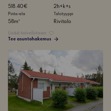
huonetta,
518.40€
2h+k+s
keittiö
Pinta-ala
Talotyyppi
ja
58m²
Rivitalo
sauna
Lisää toivelistaan
Tee asuntohakemus