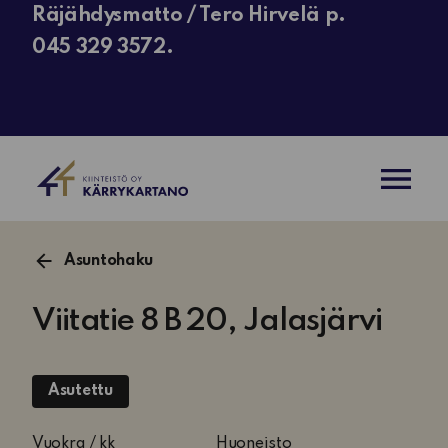
Räjähdysmatto / Tero Hirvelä p.
045 329 3572.
AVAA VAL
Asuntohaku
Viitatie 8 B 20, Jalasjärvi
Asutettu
2
Vuokra / kk
Huoneisto