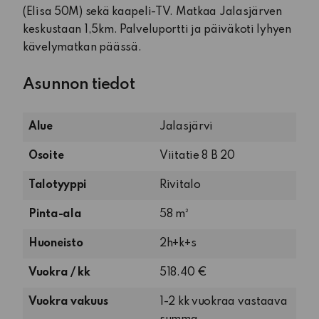
(Elisa 50M) sekä kaapeli-TV. Matkaa Jalasjärven
keskustaan 1,5km. Palveluportti ja päiväkoti lyhyen
kävelymatkan päässä.
Asunnon tiedot
Alue
Jalasjärvi
Osoite
Viitatie 8 B 20
Talotyyppi
Rivitalo
Pinta-ala
58 m²
2
Huoneisto
2h+k+s
huonetta,
Vuokra / kk
518.40 €
keittiö
ja
Vuokra vakuus
1-2 kk vuokraa vastaava
sauna