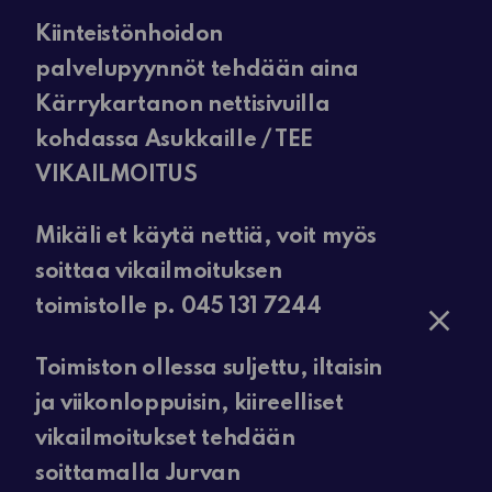
Kiinteistönhoidon
palvelupyynnöt tehdään aina
Kärrykartanon nettisivuilla
kohdassa Asukkaille / TEE
VIKAILMOITUS
Mikäli et käytä nettiä, voit myös
soittaa vikailmoituksen
toimistolle p. 045 131 7244
Toimiston ollessa suljettu, iltaisin
ja viikonloppuisin, kiireelliset
vikailmoitukset tehdään
soittamalla Jurvan