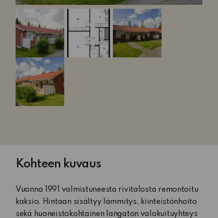
Kohteen kuvaus
Vuonna 1991 valmistuneesta rivitalosta remontoitu
kaksio. Hintaan sisältyy lämmitys, kiinteistönhoito
sekä huoneistokohtainen langaton valokuituyhteys