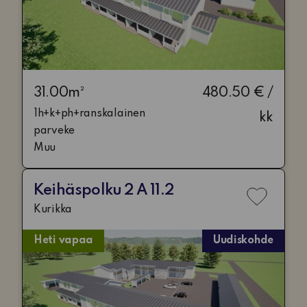
31.00m²
480.50 € /
1h+k+ph+ranskalainen
kk
parveke
Muu
Keihäspolku 2 A 11.2
Lisää
Kurikka
toivelis
Heti vapaa
Uudiskohde