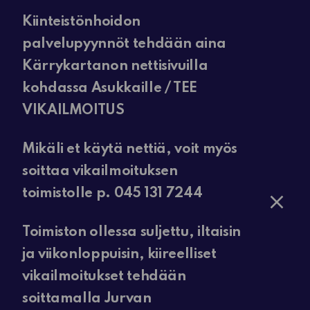
Kiinteistönhoidon
palvelupyynnöt tehdään aina
Kärrykartanon nettisivuilla
kohdassa Asukkaille / TEE
VIKAILMOITUS
Mikäli et käytä nettiä, voit myös
soittaa vikailmoituksen
toimistolle p. 045 131 7244
Toimiston ollessa suljettu, iltaisin
ja viikonloppuisin, kiireelliset
vikailmoitukset tehdään
soittamalla Jurvan