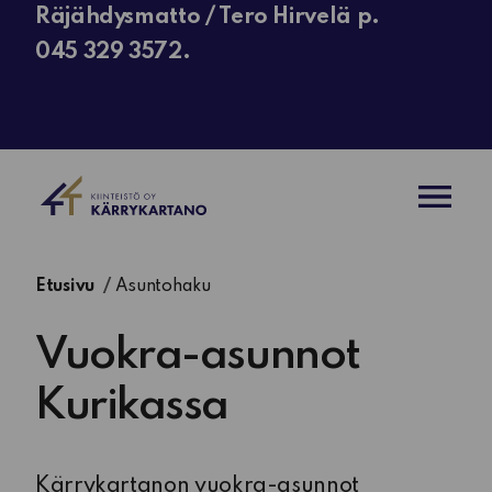
Räjähdysmatto / Tero Hirvelä p.
045 329 3572.
AVAA VAL
Etusivu
Asuntohaku
Vuokra-asunnot
Kurikassa
Kärrykartanon vuokra-asunnot