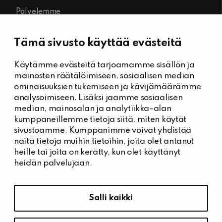
Palvelemme
ma-pe klo 8.00–16.00
Tämä sivusto käyttää evästeitä
Käytämme evästeitä tarjoamamme sisällön ja
Kiinteistöhuolto
mainosten räätälöimiseen, sosiaalisen median
Päivystysnumero, Kiinteistöässät
ominaisuuksien tukemiseen ja kävijämäärämme
044 704 7632
analysoimiseen. Lisäksi jaamme sosiaalisen
median, mainosalan ja analytiikka-alan
Kiinteistönhuollon yhteystiedot
kumppaneillemme tietoja siitä, miten käytät
Tee vikailmoitus
sivustoamme. Kumppanimme voivat yhdistää
näitä tietoja muihin tietoihin, joita olet antanut
heille tai joita on kerätty, kun olet käyttänyt
heidän palvelujaan.
Tietosuoja ja saavutettavuus
Hallitse evästeasetuksia
Salli kaikki
Tietosuoja