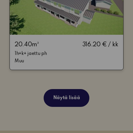
20.40m²
316.20 € / kk
1h+k+ jaettu ph
Muu
string(11) ”asdasdasdas”
Näytä lisää