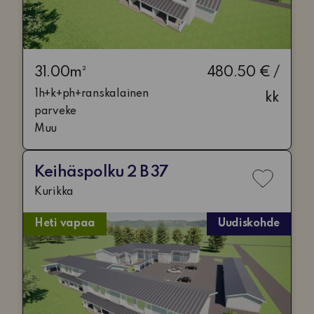
31.00m²
480.50 € /
1h+k+ph+ranskalainen
kk
parveke
Muu
Keihäspolku 2 B 37
Lisää
Kurikka
toivelis
Heti vapaa
Uudiskohde