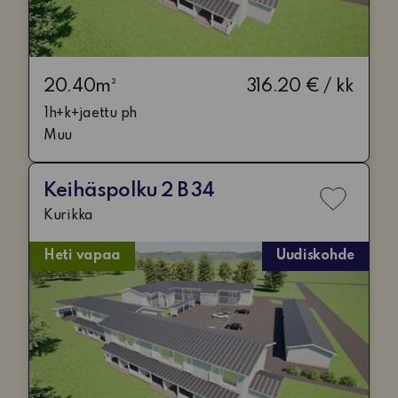
20.40m²
316.20 € / kk
1h+k+jaettu ph
Muu
Keihäspolku 2 B 34
Lisää
Kurikka
toivelis
Heti vapaa
Uudiskohde