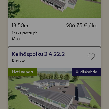
18.50m²
286.75 € / kk
1h+k+jaettu ph
Muu
Keihäspolku 2 A 22.2
Lisää
Kurikka
toivelis
Heti vapaa
Uudiskohde