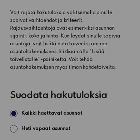
Voit rajata hakutuloksia valitsemalla sinulle
sopivat vaihtoehdot ja kriteerit.
Rajausvaihtoehtoja ovat esimerkiksi asunnon
sijainti, koko ja hinta. Kun löydät sinulle sopivia
asuntoja, voit lisätä niitä toiveeksi omaan
asuntohakemukseesi klikkaamalla “Lisää
toivelistalle” -painiketta. Voit tehdä
asuntohakemuksen myös ilman kohdetoiveita.
Suodata hakutuloksia
Haettavat
Kaikki haettavat asunnot
asunnot
Heti vapaat asunnot