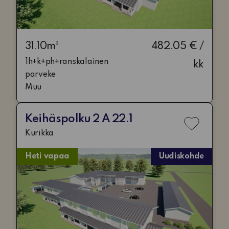
31.10m²
482.05 € /
1h+k+ph+ranskalainen
kk
parveke
Muu
Keihäspolku 2 A 22.1
Lisää
Kurikka
toivelis
Heti vapaa
Uudiskohde