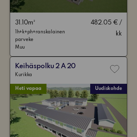
31.10m²
482.05 € /
1h+k+ph+ranskalainen
kk
parveke
Muu
Keihäspolku 2 A 20
Lisää
Kurikka
toivelis
Heti vapaa
Uudiskohde