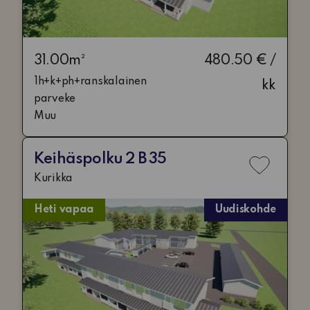
31.00m²
480.50 € /
1h+k+ph+ranskalainen
kk
parveke
Muu
Keihäspolku 2 B 35
Lisää
Kurikka
toivelis
Heti vapaa
Uudiskohde