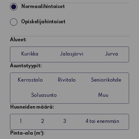
Haettavat
Normaalihintaiset
asunnot
Opiskelijahintaiset
Alueet:
Kurikka
Jalasjärvi
Jurva
Asuntotyypit:
Kerrostalo
Rivitalo
Seniorikohde
Soluasunto
Muu
Huoneiden määrä:
1
2
3
4 tai enemmän
Pinta-ala (m²):