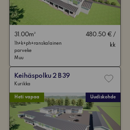
31.00m²
480.50 € /
1h+k+ph+ranskalainen
kk
parveke
Muu
Keihäspolku 2 B 39
Lisää
Kurikka
toivelis
Heti vapaa
Uudiskohde