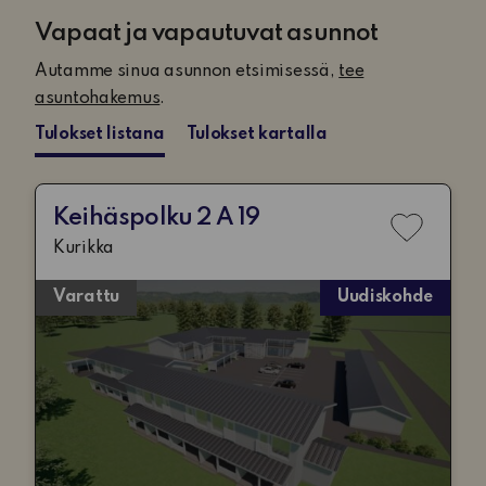
lataus
on
Vapaat ja vapautuvat asunnot
valmis.
Autamme sinua asunnon etsimisessä,
tee
asuntohakemus
.
Tulokset listana
Tulokset kartalla
Keihäspolku 2 A 19
Lisää
Kurikka
toivelis
Varattu
Uudiskohde